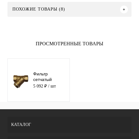
ПОХОЖИЕ ТОВАРЫ (8)
ПРОСМОТРЕННЫЕ ТОВАРЫ
Фильтр
сетчатый
резьбовой
5 092 ₽
/ шт
ABRA-YS-3000-
E050
КАТАЛОГ