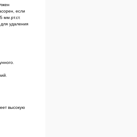
олжен
асорен, если
 мм.рт.ст.
 для удаления
унного.
ний.
меет высокую