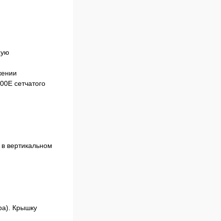
щую
жении
00E сетчатого
 в вертикальном
ра). Крышку