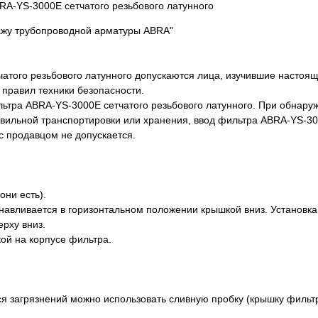
RA-YS-3000E сетчатого резьбового латунного
ажу трубопроводной арматуры ABRA"
чатого резьбового латунного допускаются лица, изучившие настоя
правил техники безопасности.
ьтра ABRA-YS-3000E сетчатого резьбового латунного. При обнару
авильной транспортировки или хранения, ввод фильтра ABRA-YS-30
с продавцом не допускается.
они есть).
навливается в горизонтальном положении крышкой вниз. Установка
рху вниз.
ой на корпусе фильтра.
ся загрязнений можно использовать сливную пробку (крышку фильт