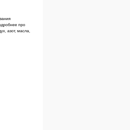
ования
Подробнее про
х, азот, масла,