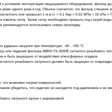
ний к условиям эксплуатации защищаемого оборудования, фильтр д
 реже одного раза в год. Обычно считается, что фильтр слишком з
четного или превысил 1 м.в.ст. = 0,1 бар = 0,01 МПа = 10 кПа = 75
и извлечь сетку. Затем сетку необходимо промыть под струей воды
и рекомендуется использовать новую прокладку.
з ударных нагрузок при температуре: -40…+65 °С.
трь или падений фильтра ABRA-YS-3000E сетчатого резьбового лат
ии и быть защищено от воздействия атмосферных осадков.
етчатого резьбового латунного должен быть защищен от поврежде
, что возможен нагрев поверхностей.
тажом убедитесь, что изделие не находится под давлением и не и
бового латунного ярлык с маркировкой.