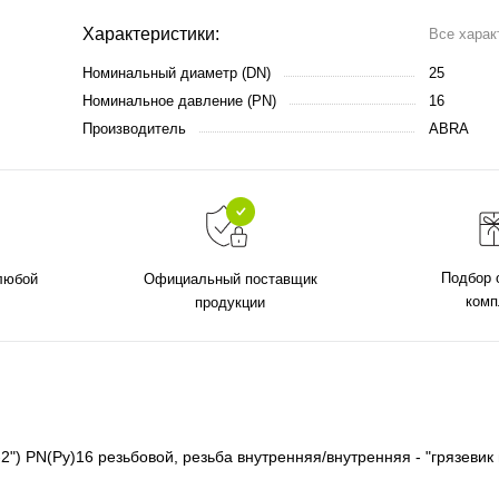
Характеристики:
Все харак
Номинальный диаметр (DN)
25
Номинальное давление (PN)
16
Производитель
ABRA
Подбор 
 любой
Официальный поставщик
комп
продукции
") PN(Ру)16 резьбовой, резьба внутренняя/внутренняя - "грязеви