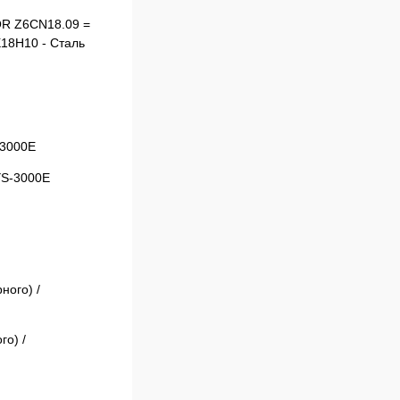
NOR Z6CN18.09 =
Х18Н10 - Сталь
-3000E
го) /