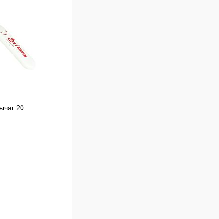
ик
ычаг 20
ик