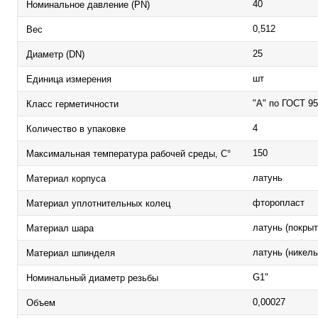
40
Номинальное давление (PN)
0,512
Вес
25
Диаметр (DN)
шт
Единица измерения
"А" по ГОСТ 95
Класс герметичности
4
Количество в упаковке
150
Максимальная температура рабочей среды, С°
латунь
Материал корпуса
фторопласт
Материал уплотнительных колец
латунь (покрыт
Материал шара
латунь (никель
Материал шпинделя
G1"
Номинальный диаметр резьбы
0,00027
Объем