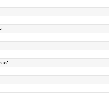
ен
анка"