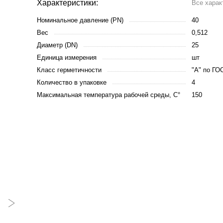
Характеристики:
Все харак
Номинальное давление (PN)
40
Вес
0,512
Диаметр (DN)
25
Единица измерения
шт
Класс герметичности
"А" по ГО
Количество в упаковке
4
Максимальная температура рабочей среды, С°
150