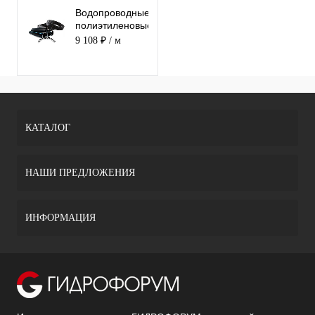
Водопроводные
полиэтиленовые
трубы ПЭ 100 /
9 108 ₽
/ м
SDR 11 Ду 400
КАТАЛОГ
НАШИ ПРЕДЛОЖЕНИЯ
ИНФОРМАЦИЯ