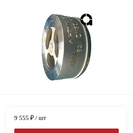
9 555 ₽
/ шт