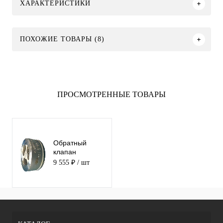
ХАРАКТЕРИСТИКИ
ПОХОЖИЕ ТОВАРЫ (8)
ПРОСМОТРЕННЫЕ ТОВАРЫ
Обратный
клапан
нержавеющий
9 555 ₽
/ шт
межфланцевый
ABRA-D71-100