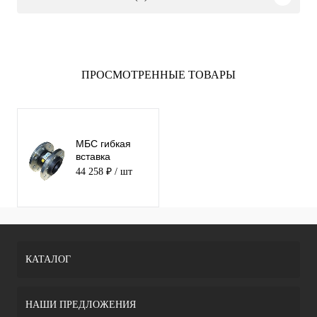
ПРОСМОТРЕННЫЕ ТОВАРЫ
МБС гибкая
вставка
фланцевая
44 258 ₽
/ шт
ABRA-EJF-10-
450 NBR
КАТАЛОГ
НАШИ ПРЕДЛОЖЕНИЯ