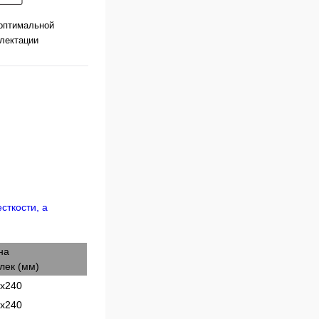
оптимальной
лектации
на
лек (мм)
х240
х240