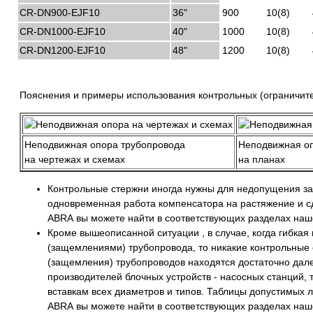
CR-DN900-EJF10
36"
900
10(8)
CR-DN1000-EJF10
40"
1000
10(8)
CR-DN1200-EJF10
48"
1200
10(8)
Пояснения и примеры использования контрольных (ограничите
Неподвижная опора трубопровода
Неподвижная о
на чертежах и схемах
на планах
Контрольные стержни иногда нужны для недопущения зап
одновременная работа компенсатора на растяжение и сд
ABRA вы можете найти в соответствующих разделах наше
Кроме вышеописанной ситуации , в случае, когда гибка
(защемлениями) трубопровода, то никакие контрольные 
(защемления) трубопроводов находятся достаточно далеко
производителей блочных устройств - насосных станций, 
вставкам всех диаметров и типов. Таблицы допустимых 
ABRA вы можете найти в соответствующих разделах наше