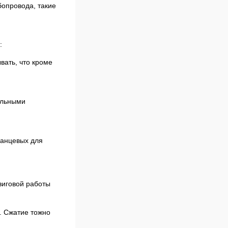
бопровода, такие
:
вать, что кроме
ельными
ланцевых для
виговой работы