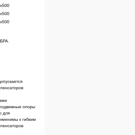
х500
х500
х500
АБРА.
допускается
мпенсаторов
рами
неподвижные опоры
о для
рименимы к гибким
мпенсаторов