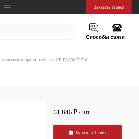
Заказать звонок
Способы связи
онтрольные стержни - комплект CR-DN600-EJF16
61 846 ₽
/ шт
Купить в 1 клик