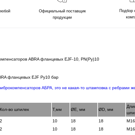
Подбор 
 любой
Официальный поставщик
комп
продукции
 компенсаторов ABRA фланцевых EJF-10, PN(Ру)10
ABRA фланцевых EJF Ру10 бар
Дли
Кол-во шпилек
Т,мм
ØE, мм
ØD, мм
шпи
2
10
18
18
М16
2
10
18
18
М16