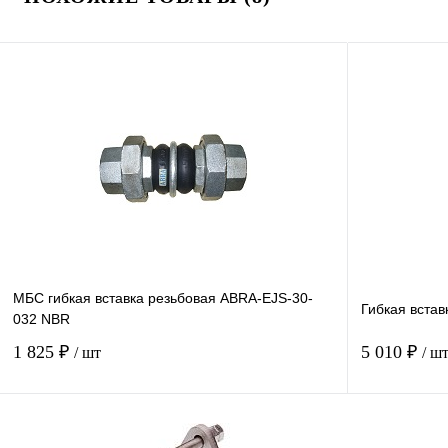
МБС гибкая вставка резьбовая ABRA-EJS-30-
Гибкая вста
032 NBR
1 825 ₽
5 010 ₽
/ шт
/ ш
Купить в 1 клик