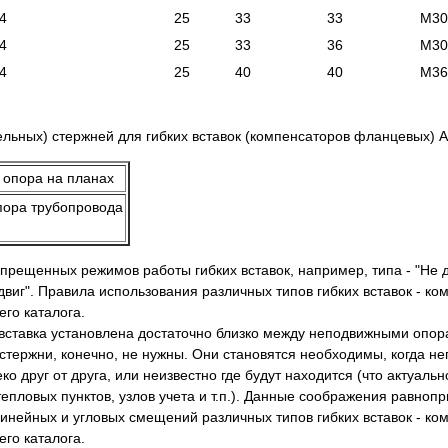
4
25
33
33
М30
4
25
33
36
М30
4
25
40
40
М36
льных) стержней для гибких вставок (компенсаторов фланцевых) 
пора трубопровода
рещенных режимов работы гибких вставок, например, типа - "Не 
виг". Правила использования различных типов гибких вставок - ко
го каталога.
я вставка установлена достаточно близко между неподвижными опо
стержни, конечно, не нужны. Они становятся необходимы, когда 
 друг от друга, или неизвестно где будут находится (что актуальн
тепловых пунктов, узлов учета и т.п.). Данные соображения равноп
линейных и угловых смещений различных типов гибких вставок - ко
го каталога.