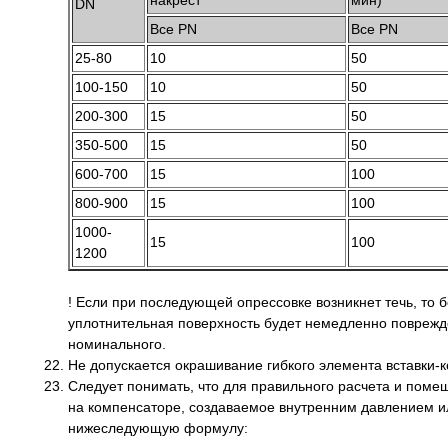
накрест
мин)
DN
Все PN
Все PN
25-80
10
50
100-150
10
50
200-300
15
50
350-500
15
50
600-700
15
100
800-900
15
100
1000-
15
100
1200
! Если при последующей опрессовке возникнет течь, то б
уплотнительная поверхность будет немедленно поврежд
номинального.
Не допускается окрашивание гибкого элемента вставки-
Следует понимать, что для правильного расчета и помещ
на компенсаторе, создаваемое внутренним давлением ил
нижеследующую формулу: