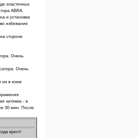
иде эластичных
атора ABRA.
на и установка
 во избежание
 на стороне
тора. Очень
 ни в коем
 применяя
я затяжка - в
ее 30 мин. После
хода крест/