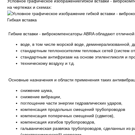
Условное графическое изображениегибкой вставки - виброком
на чертежах и схемах:
Гибкая вставка
Гибкие вставки - виброкомпенсаторы ABRA обладают отличной 
воде, в том числе морской воде, деминерализованной, д
стандартным теплоносителям тепловых сетей (систем от
стандартным антифризам на основе этиленгликоля и про
техническому воздуху и т.д.
Основные назначения и области применения таких антивибрац
снижение шума,
снижение вибрации,
поглощение части энергии гидравлических ударов,
компенсация продольных смещений трубопроводов
компенсация поперечных смещений (сдвигов),
компенсация изгибов трубопроводов,
гальваническая развязка трубопроводов, сделанных из 
(электрохимической) коррозии,