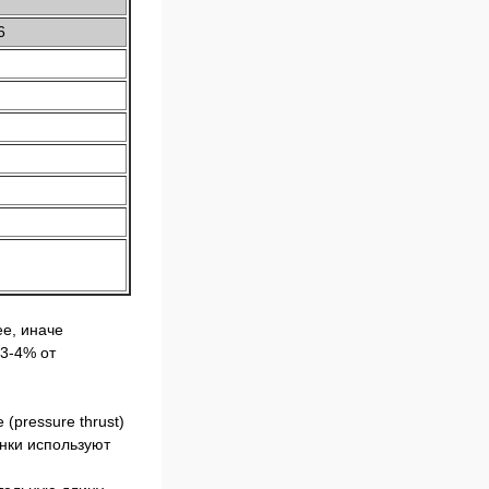
6
ее, иначе
3-4% от
(pressure thrust)
нки используют