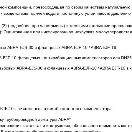
льной композиции, превосходящая по своим качествам натуральную
 воздействию горячей воды и постоянную устойчивость давлению 
(2) (подробнее про эластомеры) и жесткими стальными проволоч
: Оцинкованная или никелированная нехрупкая малоуглеродистая
овых ABRA-EJS-30 и фланцевых ABRA-EJF-10 / ABRA EJF-16:
езьбовых ABRA-EJS-30 и фланцевых ABRA-EJF-10 / ABRA EJF-16 в 
EJF-10 - резинового антивибрационного компенсатора
жу трубопроводной арматуры ABRA"
ехнических каталогах и инструкциях, обоснованно применять конт
,5 диаметров трубопровода от сужающих устройств.