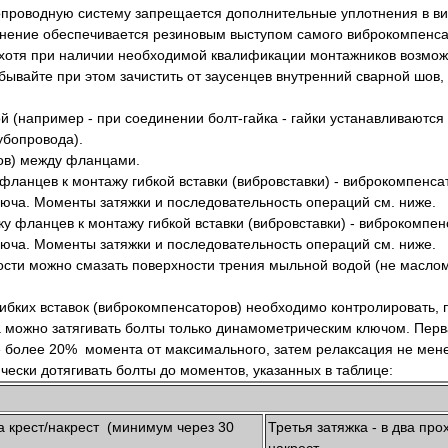
бопроводную систему запрещается дополнительные уплотнения в в
нение обеспечивается резиновым выступом самого виброкомпенс
хотя при наличии необходимой квалификации монтажников возмож
бывайте при этом зачистить от заусенцев внутренний сварной шов,
ой (например - при соединении болт-гайка - гайки устанавливаются
убопровода).
фланцев к монтажу гибкой вставки (вибровставки) - виброкомпенса
юча. Моменты затяжки и последовательность операций см. ниже.
сти можно смазать поверхности трения мыльной водой (не маслом
ибких вставок (виброкомпенсаторов) необходимо контролировать,
 можно затягивать болты только динамометрическим ключом. Перва
 не более 20% момента от максимального, затем релаксация не мен
ески дотягивать болты до моментов, указанных в таблице:
а крест/накрест (минимум через 30
Третья затяжка - в два про