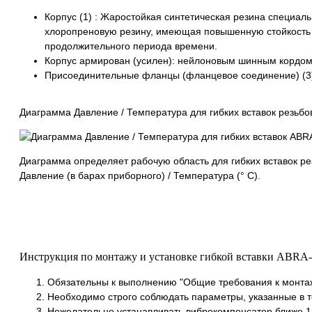
Корпус (1) : Жаростойкая синтетическая резина специа
хлоропреновую резину, имеющая повышенную стойкость к
продолжительного периода времени.
Корпус армирован (усилен): нейлоновым шинным кордом 
Присоединительные фланцы (фланцевое соединение) (3)
Диаграмма Давление / Температура для гибких вставок резьб
Диаграмма определяет рабочую область для гибких вставок р
Давление (в барах приборного) / Температура (° C).
Инструкция по монтажу и установке гибкой вставки ABRA-
Обязательны к выполнению "Общие требования к монта
Необходимо строго соблюдать параметры, указанные в т
Нежелательно устанавливать виброкомпенсатор ближе 1