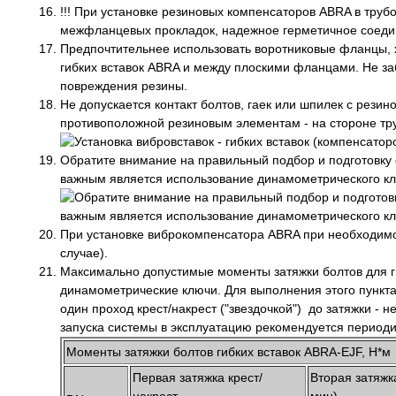
!!! При установке резиновых компенсаторов ABRA в тру
межфланцевых прокладок, надежное герметичное соеди
Предпочтительнее использовать воротниковые фланцы, 
гибких вставок ABRA и между плоскими фланцами. Не за
повреждения резины.
Не допускается контакт болтов, гаек или шпилек с резин
противоположной резиновым элементам - на стороне тр
Обратите внимание на правильный подбор и подготовку 
важным является использование динамометрического кл
При установке виброкомпенсатора ABRA при необходимо
случае).
Максимально допустимые моменты затяжки болтов для г
динамометрические ключи. Для выполнения этого пункта
один проход крест/накрест ("звездочкой") до затяжки -
запуска системы в эксплуатацию рекомендуется периодич
Моменты затяжки болтов гибких вставок ABRA-EJF, Н*м
Первая затяжка крест/
Вторая затяжк