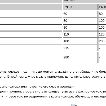
накрест
PN10
PN1
60
80
80
100
90
100
110
120
180
200
215
-
280
-
олты следует подтянуть до момента указанного в таблице и не бол
ена. В крайнем случае можно приложить дополнительное усилие в 
компенсатора или покрытие его слоем изоляции
ения компенсатора в систему следует учитывать распорное усилие 
и тяговое усилие разрежения в компенсаторе, обычно для его оце