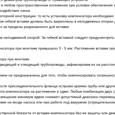
я в любом пространственном положении при условии обеспечения 
воздействия озона.
 опорной конструкции, то есть установку компенсатора необходимо
ов гибкой вставки должны быть закреплены в неподвижных опорах 
л за пределы разрешенного для вставки.
за неподвижной опорой. За гибкой вставкой следует предусмотрет
нсатора при монтаже превышало 3 - 5 мм. Растяжение вставки при
тора при монтаже.
водящий и отводящий трубопроводы, зафиксировав их на расстоя
жни не предназначены для того, чтобы компенсировать погрешност
ости присоединительного фланца острыми краями трубы или друг
та компенсатора на растяжение и сдвиг. Любые комбинации двух с
гиб/смещение минимум вдвое снижают допустимый диапазон переме
новке на входе насоса или при работе под вакуумом (отрицательно
ственной близости от вставки-компенсатора без ее защиты или де