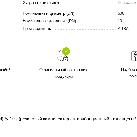
Характеристики:
Все харак
Номинальный диаметр (DN)
600
Номинальное давление (PN)
10
Производитель
ABRA
Подбор 
 любой
Официальный поставщик
комп
продукции
PN(Ру)10 - (резиновый компенсатор антивибрационный - фланцевый