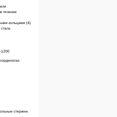
 или
в течение
ными кольцами (4)
 сталь
координатах
рольные стержни.