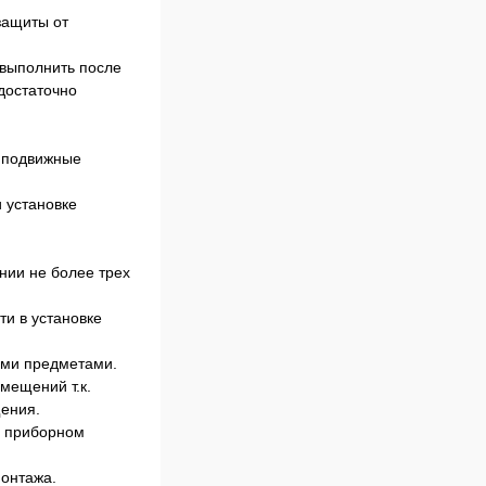
защиты от
 выполнить после
достаточно
ь подвижные
 установке
нии не более трех
и в установке
ими предметами.
мещений т.к.
щения.
м приборном
монтажа.