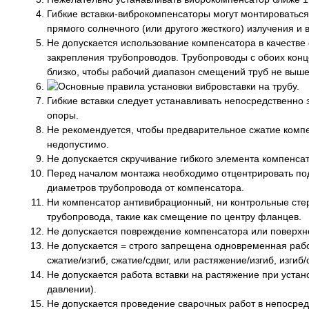
Гибкие вставки-виброкомпенсаторы могут монтироватьс
прямого солнечного (или другого жесткого) излучения и 
Не допускается использование компенсатора в качестве
закрепления трубопроводов. Трубопроводы с обоих конц
близко, чтобы рабочий диапазон смещений труб не выше
Гибкие вставки следует устанавливать непосредственно 
опоры.
Не рекомендуется, чтобы предварительное сжатие компе
недопустимо.
Не допускается скручивание гибкого элемента компенса
Перед началом монтажа необходимо отцентрировать под
диаметров трубопровода от компенсатора.
Ни компенсатор антивибрационный, ни контрольные стер
трубопровода, такие как смещение по центру фланцев.
Не допускается повреждение компенсатора или поверхн
Не допускается = строго запрещена одновременная рабо
сжатие/изгиб, сжатие/сдвиг, или растяжение/изгиб, из
Не допускается работа вставки на растяжение при уста
давлении).
Не допускается проведение сварочных работ в непосред