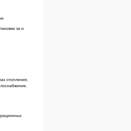
ни
тановки за и
мах отопления,
плоснабжение.