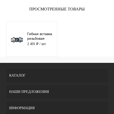
ПРОСМОТРЕННЫЕ ТОВАРЫ
Гибкая вставка
резьбовая
ABRA-EJS-30-
2 491 ₽
/ шт
050
КАТАЛОГ
НАШИ ПРЕДЛОЖЕНИЯ
ИНФОРМАЦИЯ