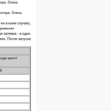
тора. Очень
и в коем случае).
применяя
 затяжка - в один
мин. После запуска
хода крест/
6