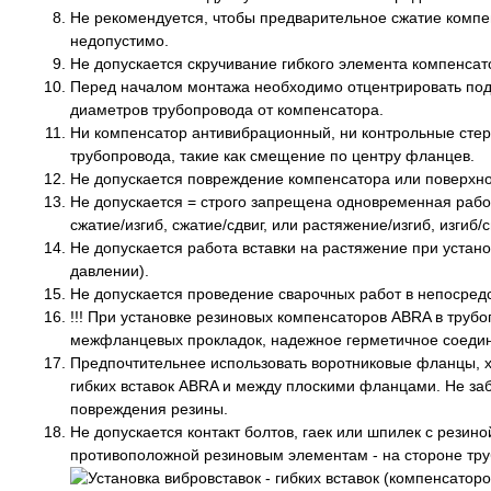
Не рекомендуется, чтобы предварительное сжатие компе
недопустимо.
Не допускается скручивание гибкого элемента компенсат
Перед началом монтажа необходимо отцентрировать под
диаметров трубопровода от компенсатора.
Ни компенсатор антивибрационный, ни контрольные стер
трубопровода, такие как смещение по центру фланцев.
Не допускается повреждение компенсатора или поверхн
Не допускается = строго запрещена одновременная работ
сжатие/изгиб, сжатие/сдвиг, или растяжение/изгиб, из
Не допускается работа вставки на растяжение при устан
давлении).
Не допускается проведение сварочных работ в непосредс
!!! При установке резиновых компенсаторов ABRA в тру
межфланцевых прокладок, надежное герметичное соеди
Предпочтительнее использовать воротниковые фланцы, 
гибких вставок ABRA и между плоскими фланцами. Не заб
повреждения резины.
Не допускается контакт болтов, гаек или шпилек с резин
противоположной резиновым элементам - на стороне тру