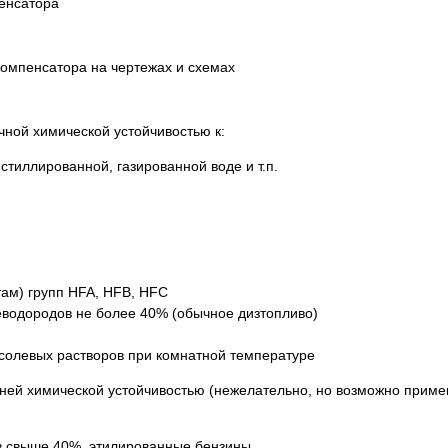
пенсатора
ной химической устойчивостью к:
стиллированной, газированной воде и т.п.
там) групп HFA, HFB, HFC
еводородов не более 40% (обычное дизтопливо)
 солевых растворов при комнатной температуре
ней химической устойчивостью (нежелательно, но возможно приме
в свыше 40%, этилированные бензины