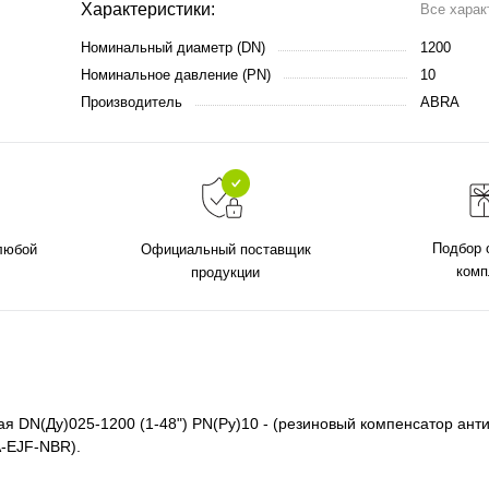
Характеристики:
Все харак
Номинальный диаметр (DN)
1200
Номинальное давление (PN)
10
Производитель
ABRA
Подбор 
 любой
Официальный поставщик
комп
продукции
я DN(Ду)025-1200 (1-48") PN(Ру)10 - (резиновый компенсатор ант
-EJF-NBR).