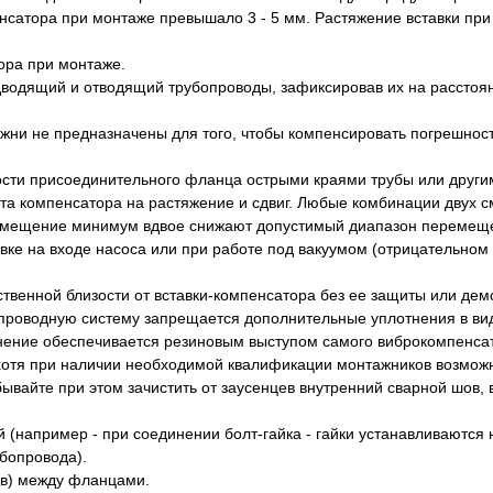
нсатора при монтаже превышало 3 - 5 мм. Растяжение вставки при
ора при монтаже.
водящий и отводящий трубопроводы, зафиксировав их на расстоян
жни не предназначены для того, чтобы компенсировать погрешност
ости присоединительного фланца острыми краями трубы или други
а компенсатора на растяжение и сдвиг. Любые комбинации двух с
гиб/смещение минимум вдвое снижают допустимый диапазон перемещ
овке на входе насоса или при работе под вакуумом (отрицательно
твенной близости от вставки-компенсатора без ее защиты или дем
бопроводную систему запрещается дополнительные уплотнения в ви
нение обеспечивается резиновым выступом самого виброкомпенса
хотя при наличии необходимой квалификации монтажников возможн
ывайте при этом зачистить от заусенцев внутренний сварной шов, 
ой (например - при соединении болт-гайка - гайки устанавливаются 
бопровода).