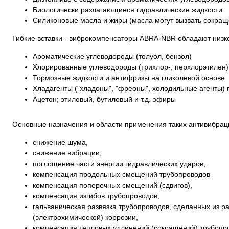
Биологически разлагающиеся гидравлические жидкости
Силиконовые масла и жиры (масла могут вызвать сокращ
Гибкие вставки - виброкомпенсаторы ABRA-NBR обладают низк
Ароматические углеводороды (толуол, бензол)
Хлорированные углеводороды (трихлор-, перхлорэтилен)
Тормозные жидкости и антифризы на гликолевой основе
Хладагенты ("хладоны", "фреоны", холодильные агенты)
Ацетон; этиловый, бутиловый и т.д. эфиры
Основные назначения и области применения таких антивибрац
снижение шума,
снижение вибрации,
поглощение части энергии гидравлических ударов,
компенсация продольных смещений трубопроводов
компенсация поперечных смещений (сдвигов),
компенсация изгибов трубопроводов,
гальваническая развязка трубопроводов, сделанных из р
(электрохимической) коррозии,
компенсация тепловых удлинений (сокращений) трубопр