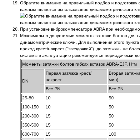
Обратите внимание на правильный подбор и подготовку ф
важным является использование динамометрического клю
При установке виброкомпенсатора ABRA при необходимос
Максимально допустимые моменты затяжки болтов для ги
динамометрические ключи. Для выполнения этого пункта 
проход крест/накрест ("звездочкой") до затяжки - не бо
системы в эксплуатацию рекомендуется периодически дот
Моменты затяжки болтов гибких вставок ABRA-EJF, Н*м
Первая затяжка крест/
Вторая затяжк
накрест
мин)
DN
Все PN
Все PN
25-80
10
50
100-150
10
50
200-300
15
50
350-500
15
50
600-700
15
100