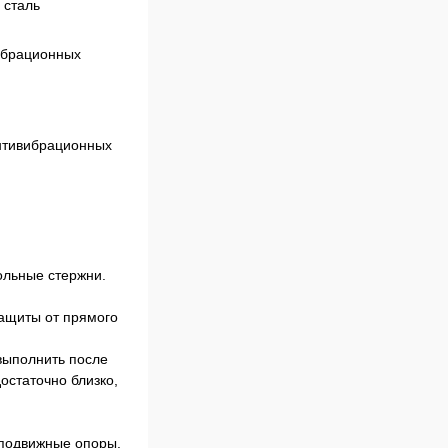
 сталь
вибрационных
антивибрационных
ольные стержни.
защиты от прямого
 выполнить после
остаточно близко,
 подвижные опоры.