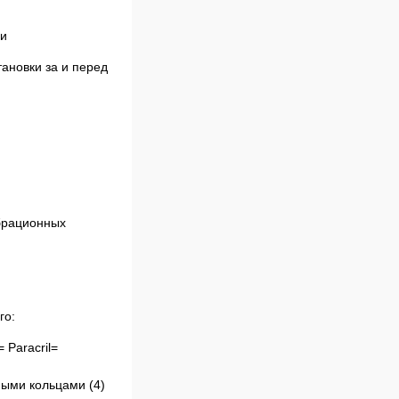
ни
ановки за и перед
го:
 Paracril=
ными кольцами (4)