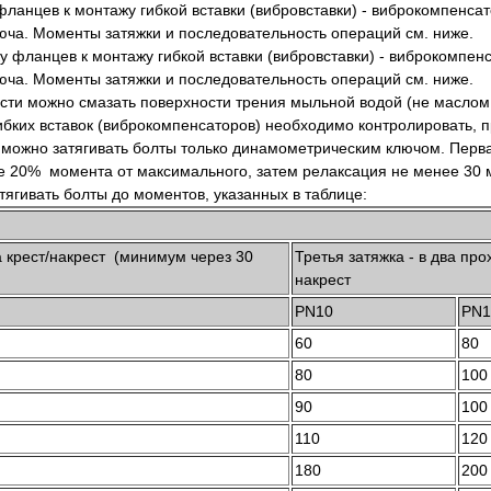
ланцев к монтажу гибкой вставки (вибровставки) - виброкомпенса
ча. Моменты затяжки и последовательность операций см. ниже.
ти можно смазать поверхности трения мыльной водой (не маслом н
бких вставок (виброкомпенсаторов) необходимо контролировать, 
можно затягивать болты только динамометрическим ключом. Первая
лее 20% момента от максимального, затем релаксация не менее 30 
ягивать болты до моментов, указанных в таблице:
а крест/накрест (минимум через 30
Третья затяжка - в два про
накрест
PN10
PN1
60
80
80
100
90
100
110
120
180
200