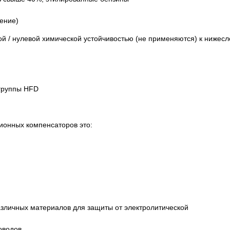
ение)
ой / нулевой химической устойчивостью (не применяются) к ниже
 группы HFD
ионных компенсаторов это:
азличных материалов для защиты от электролитической
оводов,