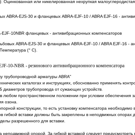
: Оцинкованная или никелированная нехрупкая малоуглеродистая
овых ABRA-EJS-30 и фланцевых ABRA-EJF-10 / ABRA EJF-16 - анти
езьбовых ABRA-EJS-30 и фланцевых ABRA-EJF-10 / ABRA EJF-16 - 
Температура (° C).
EJF-10-NBR - резинового антивибрационного компенсатора
жу трубопроводной арматуры ABRA"
хнических каталогах и инструкциях, обоснованно применять контр
5 диаметров трубопровода от сужающих устройств.
 в любом пространственном положении при условии обеспечения 
ия озона.
опорной конструкции, то есть установку компенсатора необходимо
в гибкой вставки должны быть закреплены в неподвижных опорах д
делы разрешенного для вставки.
за неподвижной опорой. За гибкой вставкой следует предусмотреть