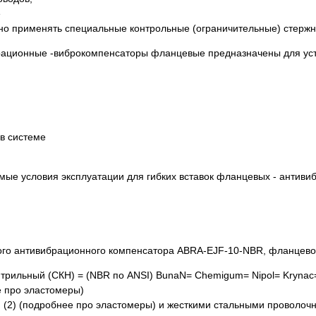
е
мно применять специальные контрольные (ограничительные) стерж
брационные -виброкомпенсаторы фланцевые предназначены для уст
в системе
вого антивибрационного компенсатора ABRA-EJF-10-NBR, фланцево
итрильный (СКН) = (NBR по ANSI) BunaN= Chemigum= Nipol= Krynac=
ее про эластомеры)
(2) (подробнее про эластомеры) и жесткими стальными проволоч