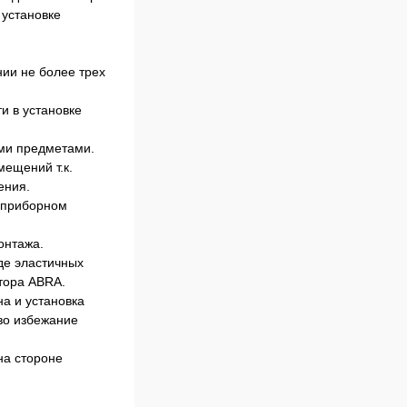
 установке
ии не более трех
и в установке
ми предметами.
мещений т.к.
ения.
м приборном
онтажа.
де эластичных
тора ABRA.
а и установка
во избежание
на стороне