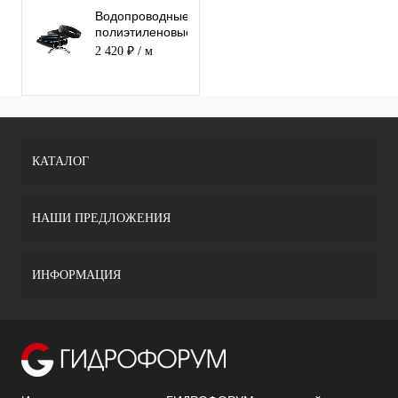
Водопроводные
полиэтиленовые
трубы ПЭ 100 /
2 420 ₽
/ м
SDR 17 Ду 250
КАТАЛОГ
НАШИ ПРЕДЛОЖЕНИЯ
ИНФОРМАЦИЯ