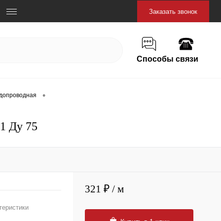
Заказать звонок
Способы связи
•
одопроводная
1 Ду 75
321 ₽
/ м
теристики