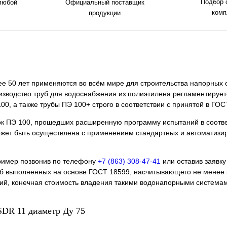
Подбор 
 любой
Официальный поставщик
комп
продукции
ее 50 лет применяются во всём мире для строительства напорных 
изводство труб для водоснабжения из полиэтилена регламентирует
, а также трубы ПЭ 100+ строго в соответствии с принятой в ГО
ок ПЭ 100, прошедших расширенную программу испытаний в соотве
может быть осуществлена с применением стандартных и автоматиз
ример позвонив по телефону
+7 (863) 308-47-41
или оставив заявку
уб выполненных на основе ГОСТ 18599, насчитывающего не менее 5
арий, конечная стоимость владения такими водонапорными система
SDR 11 диаметр Ду 75