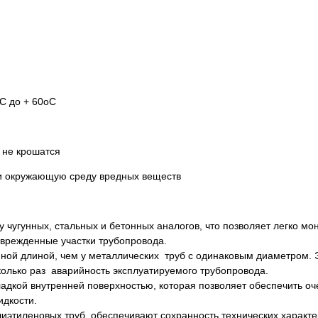
С до + 60оС
 не крошатся
 и окружающую среду вредных веществ
 чугунных, стальных и бетонных аналогов, что позволяет легко мон
врежденные участки трубопровода.
ной длиной, чем у металлических труб с одинаковым диаметром. 
колько раз аварийность эксплуатируемого трубопровода.
ладкой внутренней поверхностью, которая позволяет обеспечить о
идкости.
иэтиленовых труб, обеспечивают сохранность технических характе