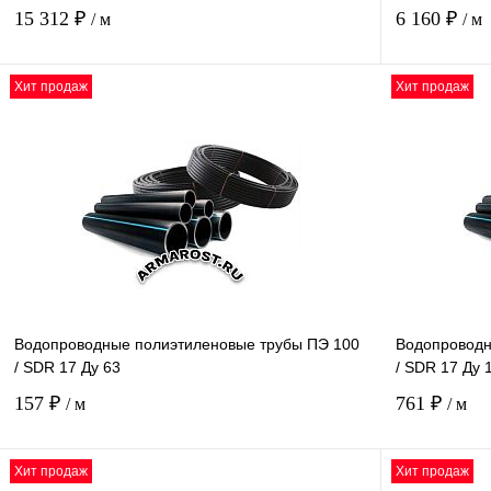
15 312 ₽
6 160 ₽
/ м
/ м
Хит продаж
Хит продаж
Купить в 1 клик
Под заказ
Водопроводные полиэтиленовые трубы ПЭ 100
Водопроводн
/ SDR 17 Ду 63
/ SDR 17 Ду 
157 ₽
761 ₽
/ м
/ м
Хит продаж
Хит продаж