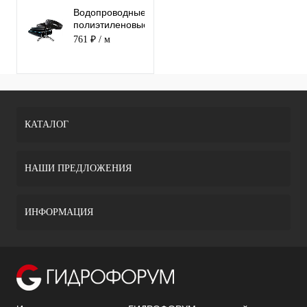
Водопроводные
полиэтиленовые
трубы ПЭ 100 /
761 ₽
/ м
SDR 17 Ду 140
КАТАЛОГ
НАШИ ПРЕДЛОЖЕНИЯ
ИНФОРМАЦИЯ