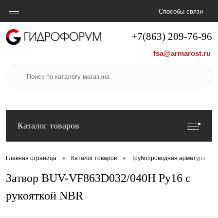
Способы связи
+7(863) 209-76-96
fsa@armarost.ru
Каталог товаров
•
•
•
Главная страница
Каталог товаров
Трубопроводная арматура
Затвор BUV-VF863D032/040H Ру16 с
рукояткой NBR