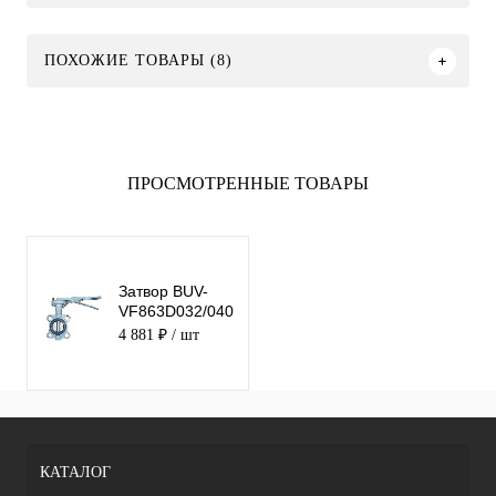
ПОХОЖИЕ ТОВАРЫ (8)
ПРОСМОТРЕННЫЕ ТОВАРЫ
Затвор BUV-
VF863D032/040H
Ру16 с рукояткой
4 881 ₽
/ шт
NBR
КАТАЛОГ