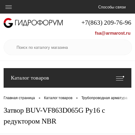
Способы связи
+7(863) 209-76-96
fsa@armarost.ru
Каталог товаров
•
•
•
Главная страница
Каталог товаров
Трубопроводная арматура
Затвор BUV-VF863D065G Ру16 с
редуктором NBR