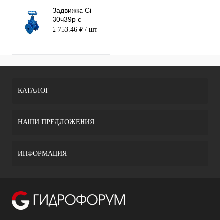
Задвижка Ci
30ч39р с
обрезиненным
2 753.46 ₽
/ шт
клином 50
КАТАЛОГ
НАШИ ПРЕДЛОЖЕНИЯ
ИНФОРМАЦИЯ