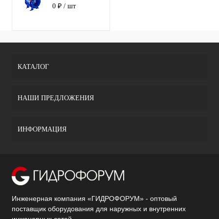
11с67п СФ
0 ₽
/ шт
фланец 200
(PN25) с ред.
КАТАЛОГ
НАШИ ПРЕДЛОЖЕНИЯ
ИНФОРМАЦИЯ
Инженерная компания «ГИДРОФОРУМ» - оптовый
поставщик оборудования для наружных и внутренних