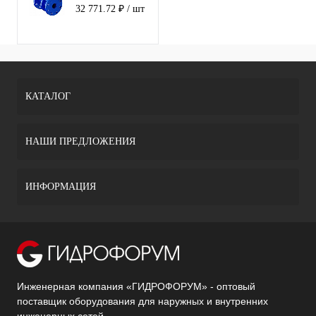
11с67п СФ
32 771.72 ₽
/ шт
фланец 150
(PN16)
КАТАЛОГ
НАШИ ПРЕДЛОЖЕНИЯ
ИНФОРМАЦИЯ
Инженерная компания «ГИДРОФОРУМ» - оптовый
поставщик оборудования для наружных и внутренних