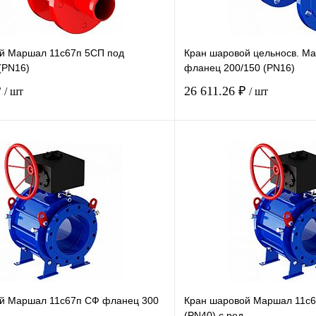
й Маршал 11с67п 5СП под
Кран шаровой цельносв. М
(PN16)
фланец 200/150 (PN16)
₽
26 611.26 ₽
/ шт
/ шт
Купить в 1 клик
Купить в 1 кл
В наличии
В наличии
й Маршал 11с67п СФ фланец 300
Кран шаровой Маршал 11с
.
(PN40) с ред.