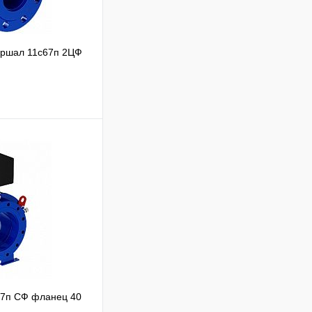
аршал 11с67п 2ЦФ
ик
67п СФ фланец 40