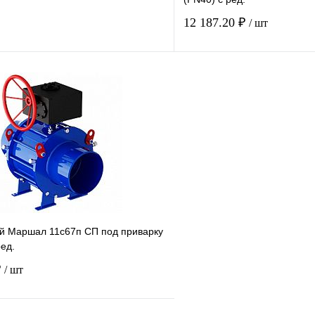
12 187.20 ₽
/ шт
Купить в 1 клик
Купить в 1 кл
В наличии
В наличии
й Маршал 11с67п СП под приварку
ред.
₽
/ шт