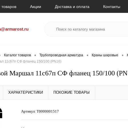
 товаров
Акции
Доставка и оплата
Контакты
a@armarost.ru
•
•
•
•
Каталог товаров
Трубопроводная арматура
Краны шаровые
л 11с67п СФ фланец 150/100 (PN16)
ой Маршал 11с67п СФ фланец 150/100 (PN
ХАРАКТЕРИСТИКИ
ПОХОЖИЕ ТОВАРЫ
Артикул:
Т0000001517