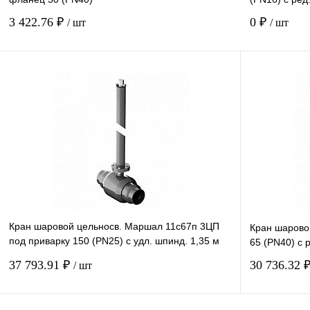
3 422.76 ₽
0 ₽
/ шт
/ шт
Купить в 1 клик
В наличии
Кран шаровой цельносв. Маршал 11с67п 3ЦП
Кран шарово
под приварку 150 (PN25) с удл. шпинд. 1,35 м
65 (PN40) с 
Т-ключ
37 793.91 ₽
30 736.32 
/ шт