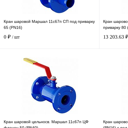
Кран шаровой Маршал 11с67п СП под приварку
Кран шарово
65 (PN16)
приварку 80 
0 ₽
13 203.63 
/ шт
Купить в 1 клик
В наличии
Кран шаровой цельносв. Маршал 11с67п ЦФ
Кран шарово
фланец 50 (PN40)
(PN16) с ред