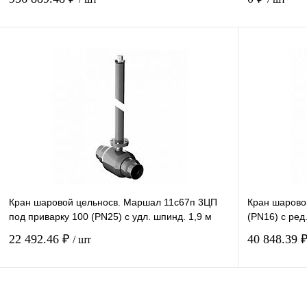
Купить в 1 клик
В наличии
Кран шаровой цельносв. Маршал 11с67п 3ЦП
Кран шарово
под приварку 100 (PN25) с удл. шпинд. 1,9 м
(PN16) с ред
22 492.46 ₽
40 848.39 
/ шт
Купить в 1 клик