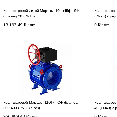
Кран шаровой литой Маршал 10нж45фт ЛФ
Кран шарово
фланец 20 (PN16)
(PN25) с ред
13 193.49 ₽
0 ₽
/ шт
/ шт
Купить в 1 клик
В наличии
Кран шаровой Маршал 11с67п СФ фланец
Кран шарово
500/400 (PN25) с ред.
40 (PN40) с 
956 889.48 ₽
0 ₽
/ шт
/ шт