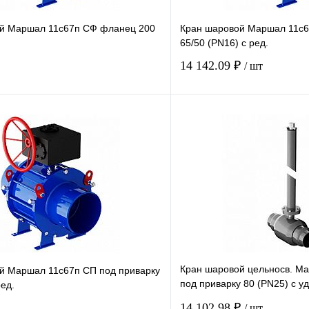
й Маршал 11с67п СФ фланец 200
Кран шаровой Маршал 11с
.
65/50 (PN16) с ред.
14 142.09 ₽
/ шт
Купить в 1 клик
Купить в 1 кл
В наличии
В наличии
Кран шаровой цельносв. М
й Маршал 11с67п СП под приварку
под приварку 80 (PN25) с уд
ред.
ключ
14 102.98 ₽
/ шт