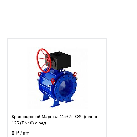
В наличии
Кран шаровой Маршал 11с67п СФ фланец
125 (PN40) с ред.
0 ₽
/ шт