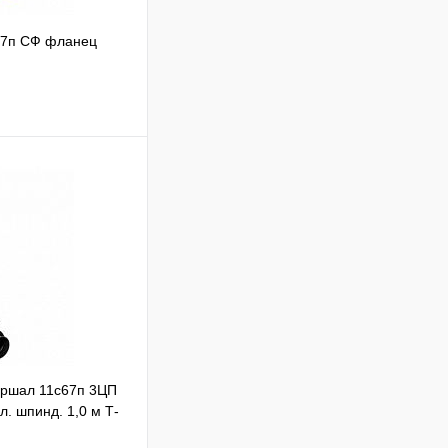
67п СФ фланец
ик
аршал 11с67п 3ЦП
л. шпинд. 1,0 м Т-