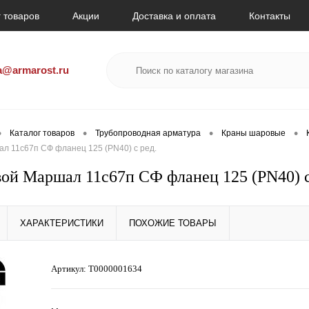
 товаров
Акции
Доставка и оплата
Контакты
a@armarost.ru
•
•
•
•
Каталог товаров
Трубопроводная арматура
Краны шаровые
л 11с67п СФ фланец 125 (PN40) с ред.
ой Маршал 11с67п СФ фланец 125 (PN40) с
ХАРАКТЕРИСТИКИ
ПОХОЖИЕ ТОВАРЫ
Артикул:
Т0000001634