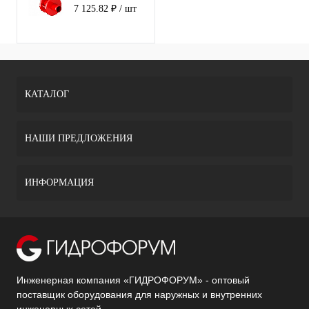
11с67п 5СП
7 125.82 ₽
/ шт
под приварку
40 (PN16)
КАТАЛОГ
НАШИ ПРЕДЛОЖЕНИЯ
ИНФОРМАЦИЯ
Инженерная компания «ГИДРОФОРУМ» - оптовый
поставщик оборудования для наружных и внутренних