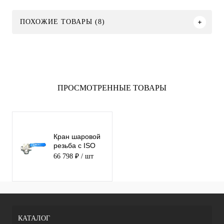
ПОХОЖИЕ ТОВАРЫ (8)
ПРОСМОТРЕННЫЕ ТОВАРЫ
Кран шаровой
резьба с ISO
фл.трехходовой
66 798 ₽
/ шт
SS316 ABRA-
BV15-080 T-
порт
КАТАЛОГ