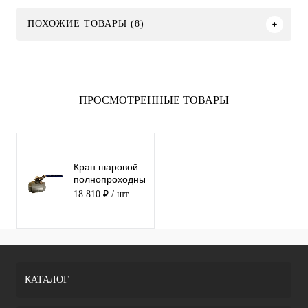
ПОХОЖИЕ ТОВАРЫ (8)
ПРОСМОТРЕННЫЕ ТОВАРЫ
Кран шаровой
полнопроходный
резьбовой
18 810 ₽
/ шт
SS316 ABRA-
BV027A-080
КАТАЛОГ