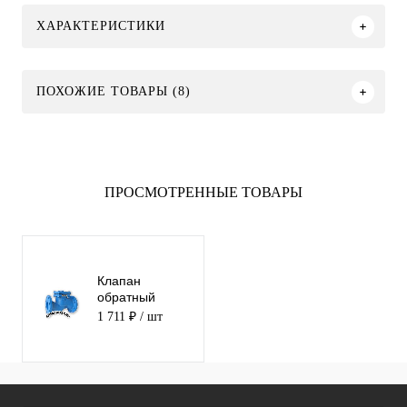
ХАРАКТЕРИСТИКИ
ПОХОЖИЕ ТОВАРЫ (8)
ПРОСМОТРЕННЫЕ ТОВАРЫ
Клапан
обратный
подъёмный
1 711 ₽
/ шт
фланцевый
чугунный FAF
2250 Ду 15