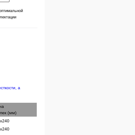
оптимальной
лектации
на
лек (мм)
х240
х240