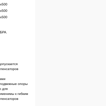
х500
х500
х500
АБРА.
допускается
мпенсаторов
рами
неподвижные опоры
о для
рименимы к гибким
мпенсаторов