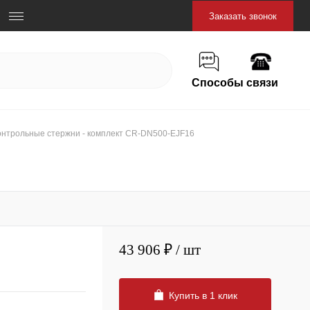
Заказать звонок
Способы связи
онтрольные стержни - комплект CR-DN500-EJF16
43 906 ₽
/ шт
Купить в 1 клик