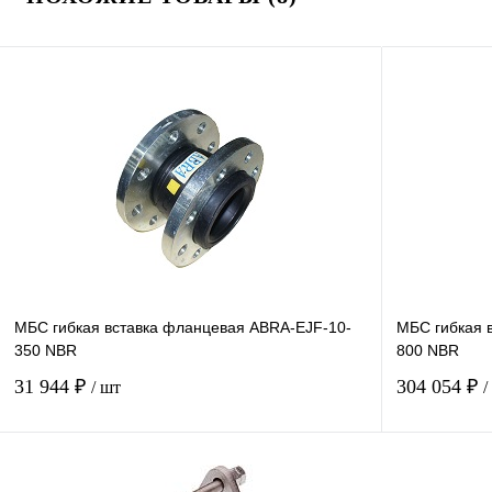
МБС гибкая вставка фланцевая ABRA-EJF-10-
МБС гибкая 
350 NBR
800 NBR
31 944 ₽
304 054 ₽
/ шт
/
Купить в 1 клик