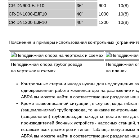
CR-DN900-EJF10
36"
900
10(8)
CR-DN1000-EJF10
40"
1000
10(8)
CR-DN1200-EJF10
48"
1200
10(8)
Пояснения и примеры использования контрольных (ограничите
Неподвижная опора трубопровода
Неподвижная о
на чертежах и схемах
на планах
Контрольные стержни иногда нужны для недопущения зап
одновременная работа компенсатора на растяжение и сд
ABRA вы можете найти в соответствующих разделах наше
Кроме вышеописанной ситуации , в случае, когда гибка
(защемлениями) трубопровода, то никакие контрольные 
(защемления) трубопроводов находятся достаточно далеко
производителей блочных устройств - насосных станций, 
вставкам всех диаметров и типов. Таблицы допустимых 
ABRA вы можете найти в соответствующих разделах наше