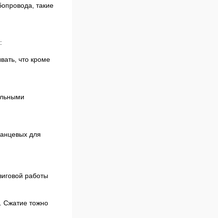
бопровода, такие
:
вать, что кроме
ельными
ланцевых для
виговой работы