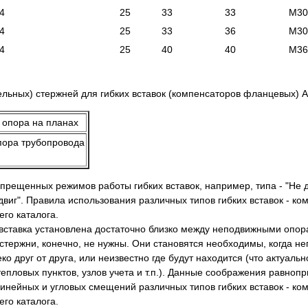
4
25
33
33
М30
4
25
33
36
М30
4
25
40
40
М36
льных) стержней для гибких вставок (компенсаторов фланцевых) 
пора трубопровода
рещенных режимов работы гибких вставок, например, типа - "Не 
виг". Правила использования различных типов гибких вставок - ко
го каталога.
я вставка установлена достаточно близко между неподвижными опо
стержни, конечно, не нужны. Они становятся необходимы, когда 
 друг от друга, или неизвестно где будут находится (что актуальн
тепловых пунктов, узлов учета и т.п.). Данные соображения равноп
линейных и угловых смещений различных типов гибких вставок - ко
го каталога.