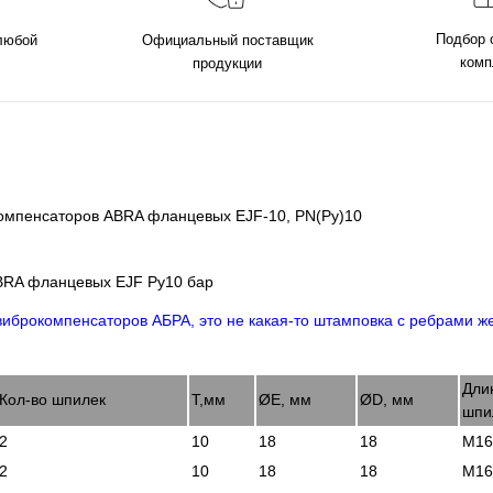
Подбор 
 любой
Официальный поставщик
комп
продукции
 компенсаторов ABRA фланцевых EJF-10, PN(Ру)10
ABRA фланцевых EJF Ру10 бар
Дли
Кол-во шпилек
Т,мм
ØE, мм
ØD, мм
шпи
2
10
18
18
М16
2
10
18
18
М16