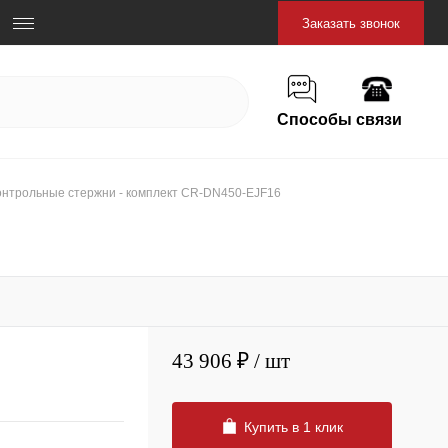
Заказать звонок
Способы связи
онтрольные стержни - комплект CR-DN450-EJF16
43 906 ₽
/ шт
Купить в 1 клик