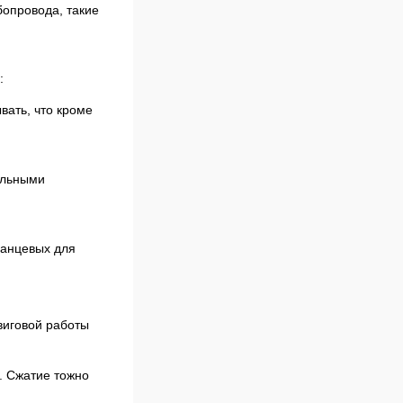
бопровода, такие
:
вать, что кроме
ельными
ланцевых для
виговой работы