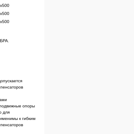
х500
х500
х500
АБРА.
допускается
мпенсаторов
рами
неподвижные опоры
о для
рименимы к гибким
мпенсаторов