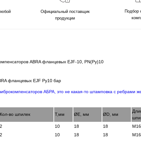
Подбор 
 любой
Официальный поставщик
комп
продукции
 компенсаторов ABRA фланцевых EJF-10, PN(Ру)10
ABRA фланцевых EJF Ру10 бар
Дли
Кол-во шпилек
Т,мм
ØE, мм
ØD, мм
шпи
2
10
18
18
М16
2
10
18
18
М16