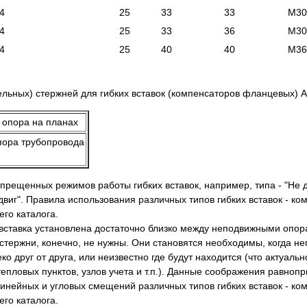
4
25
33
33
М30
4
25
33
36
М30
4
25
40
40
М36
льных) стержней для гибких вставок (компенсаторов фланцевых) 
пора трубопровода
рещенных режимов работы гибких вставок, например, типа - "Не 
виг". Правила использования различных типов гибких вставок - ко
го каталога.
я вставка установлена достаточно близко между неподвижными опо
стержни, конечно, не нужны. Они становятся необходимы, когда 
 друг от друга, или неизвестно где будут находится (что актуальн
тепловых пунктов, узлов учета и т.п.). Данные соображения равноп
линейных и угловых смещений различных типов гибких вставок - ко
го каталога.