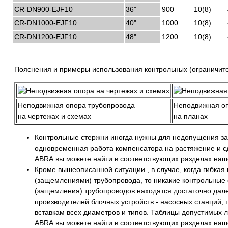
CR-DN900-EJF10
36"
900
10(8)
CR-DN1000-EJF10
40"
1000
10(8)
CR-DN1200-EJF10
48"
1200
10(8)
Пояснения и примеры использования контрольных (ограничите
Неподвижная опора трубопровода
Неподвижная о
на чертежах и схемах
на планах
Контрольные стержни иногда нужны для недопущения зап
одновременная работа компенсатора на растяжение и сд
ABRA вы можете найти в соответствующих разделах наше
Кроме вышеописанной ситуации , в случае, когда гибка
(защемлениями) трубопровода, то никакие контрольные 
(защемления) трубопроводов находятся достаточно далеко
производителей блочных устройств - насосных станций, 
вставкам всех диаметров и типов. Таблицы допустимых 
ABRA вы можете найти в соответствующих разделах наше