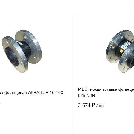
МБС гибкая вставка фланц
вка фланцевая ABRA-EJF-16-100
025 NBR
3 674 ₽
т
/ шт
Купить в 1 клик
Купить в 1 кл