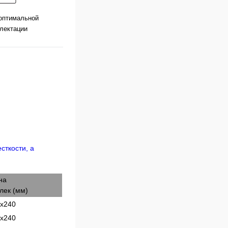
оптимальной
лектации
на
лек (мм)
х240
х240