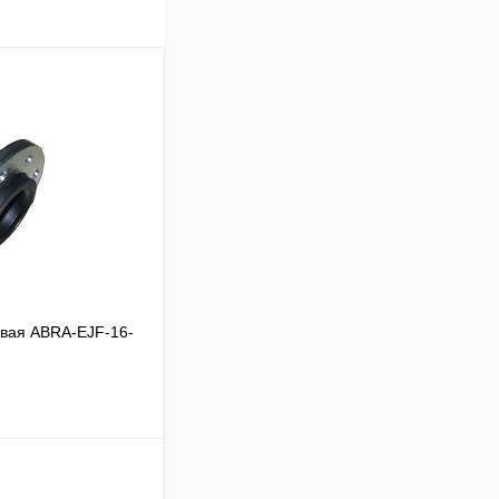
евая ABRA-EJF-16-
ик