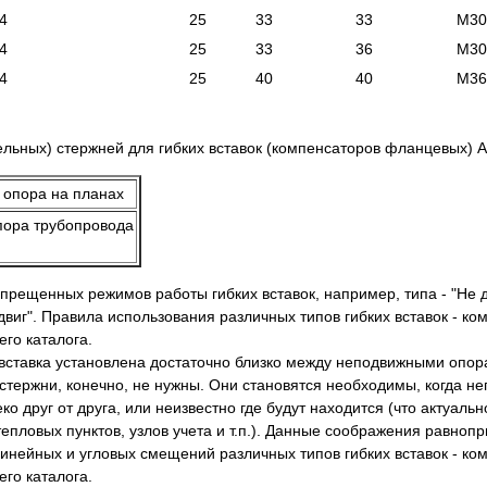
4
25
33
33
М30
4
25
33
36
М30
4
25
40
40
М36
льных) стержней для гибких вставок (компенсаторов фланцевых) 
пора трубопровода
рещенных режимов работы гибких вставок, например, типа - "Не 
виг". Правила использования различных типов гибких вставок - ко
го каталога.
я вставка установлена достаточно близко между неподвижными опо
стержни, конечно, не нужны. Они становятся необходимы, когда 
 друг от друга, или неизвестно где будут находится (что актуальн
тепловых пунктов, узлов учета и т.п.). Данные соображения равноп
линейных и угловых смещений различных типов гибких вставок - ко
го каталога.