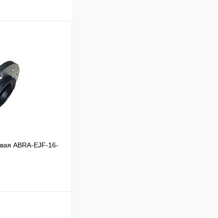
евая ABRA-EJF-16-
ик