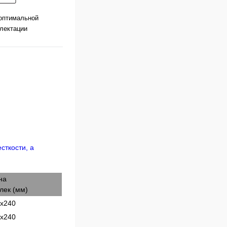
оптимальной
лектации
на
лек (мм)
х240
х240