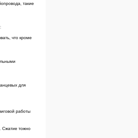
бопровода, такие
:
вать, что кроме
ельными
ланцевых для
виговой работы