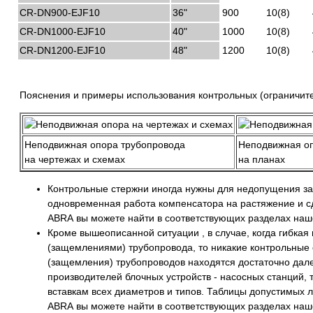
CR-DN900-EJF10
36"
900
10(8)
CR-DN1000-EJF10
40"
1000
10(8)
CR-DN1200-EJF10
48"
1200
10(8)
Пояснения и примеры использования контрольных (ограничите
Неподвижная опора трубопровода
Неподвижная о
на чертежах и схемах
на планах
Контрольные стержни иногда нужны для недопущения зап
одновременная работа компенсатора на растяжение и сд
ABRA вы можете найти в соответствующих разделах наше
Кроме вышеописанной ситуации , в случае, когда гибка
(защемлениями) трубопровода, то никакие контрольные 
(защемления) трубопроводов находятся достаточно далеко
производителей блочных устройств - насосных станций, 
вставкам всех диаметров и типов. Таблицы допустимых 
ABRA вы можете найти в соответствующих разделах наше