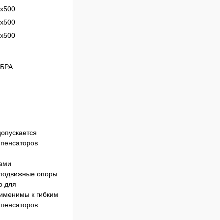
х500
х500
х500
АБРА.
допускается
мпенсаторов
рами
неподвижные опоры
о для
рименимы к гибким
мпенсаторов