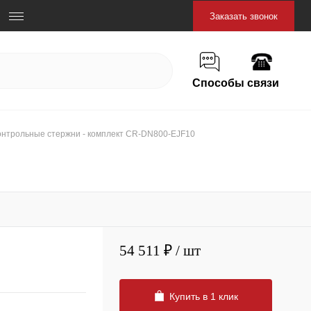
Заказать звонок
Способы связи
онтрольные стержни - комплект CR-DN800-EJF10
54 511 ₽
/ шт
Купить в 1 клик