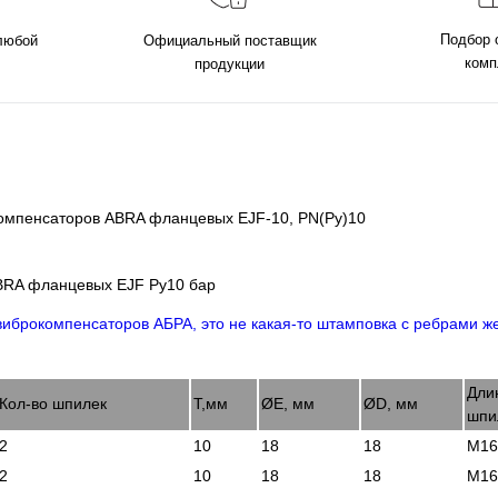
Подбор 
 любой
Официальный поставщик
комп
продукции
 компенсаторов ABRA фланцевых EJF-10, PN(Ру)10
ABRA фланцевых EJF Ру10 бар
Дли
Кол-во шпилек
Т,мм
ØE, мм
ØD, мм
шпи
2
10
18
18
М16
2
10
18
18
М16