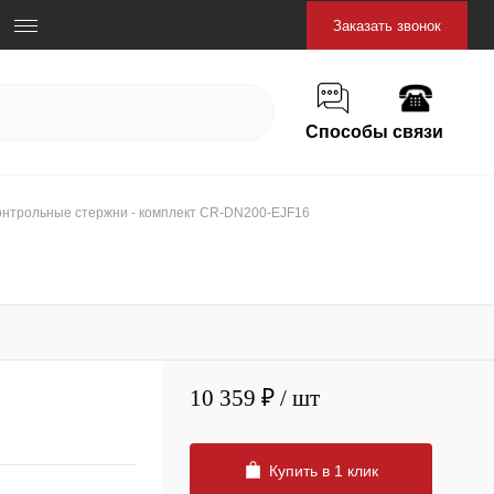
Заказать звонок
Способы связи
онтрольные стержни - комплект CR-DN200-EJF16
10 359 ₽
/ шт
Купить в 1 клик