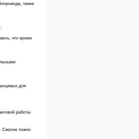
бопровода, такие
:
вать, что кроме
ельными
ланцевых для
виговой работы