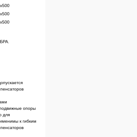
х500
х500
х500
АБРА.
допускается
мпенсаторов
рами
неподвижные опоры
о для
рименимы к гибким
мпенсаторов