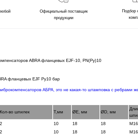
Подбор 
 любой
Официальный поставщик
комп
продукции
 компенсаторов ABRA фланцевых EJF-10, PN(Ру)10
ABRA фланцевых EJF Ру10 бар
Дли
Кол-во шпилек
Т,мм
ØE, мм
ØD, мм
шпи
2
10
18
18
М16
2
10
18
18
М16