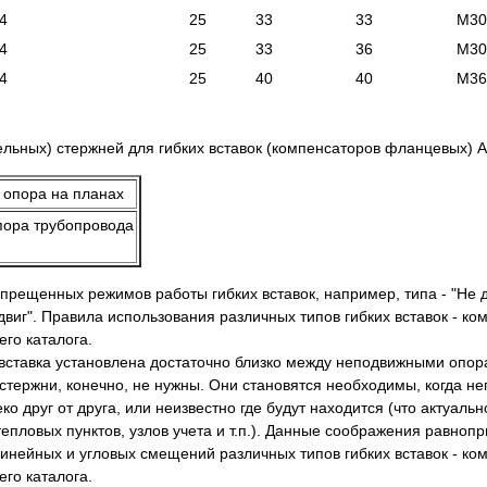
4
25
33
33
М30
4
25
33
36
М30
4
25
40
40
М36
льных) стержней для гибких вставок (компенсаторов фланцевых) 
пора трубопровода
рещенных режимов работы гибких вставок, например, типа - "Не 
виг". Правила использования различных типов гибких вставок - ко
го каталога.
я вставка установлена достаточно близко между неподвижными опо
стержни, конечно, не нужны. Они становятся необходимы, когда 
 друг от друга, или неизвестно где будут находится (что актуальн
тепловых пунктов, узлов учета и т.п.). Данные соображения равноп
линейных и угловых смещений различных типов гибких вставок - ко
го каталога.