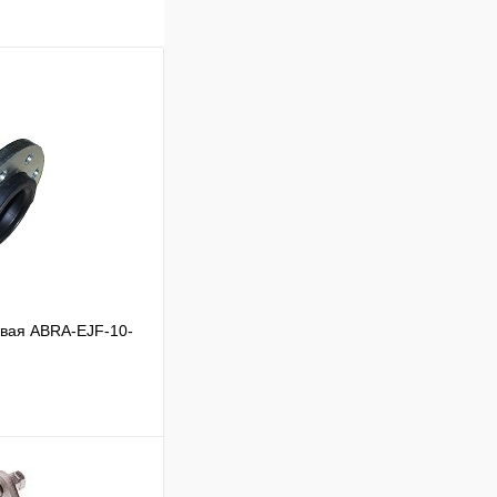
евая ABRA-EJF-10-
ик