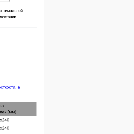
оптимальной
лектации
на
лек (мм)
х240
х240