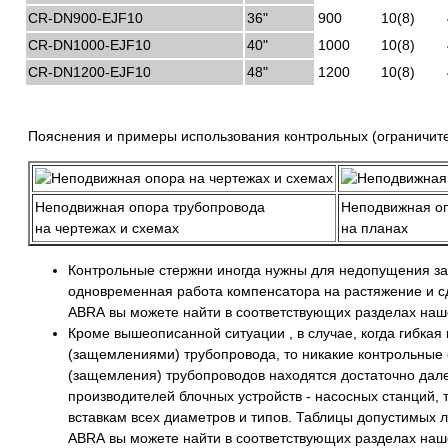
CR-DN900-EJF10
36"
900
10(8)
CR-DN1000-EJF10
40"
1000
10(8)
CR-DN1200-EJF10
48"
1200
10(8)
Пояснения и примеры использования контрольных (ограничите
Неподвижная опора трубопровода
Неподвижная о
на чертежах и схемах
на планах
Контрольные стержни иногда нужны для недопущения зап
одновременная работа компенсатора на растяжение и сд
ABRA вы можете найти в соответствующих разделах наше
Кроме вышеописанной ситуации , в случае, когда гибка
(защемлениями) трубопровода, то никакие контрольные 
(защемления) трубопроводов находятся достаточно далеко
производителей блочных устройств - насосных станций, 
вставкам всех диаметров и типов. Таблицы допустимых 
ABRA вы можете найти в соответствующих разделах наше