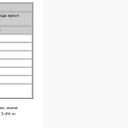
ода крест/
6
ее, иначе
 3-4% от