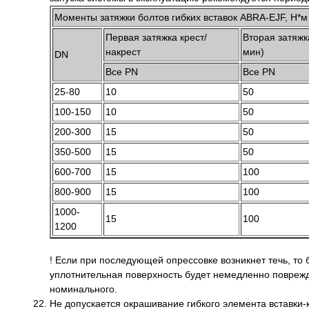
Моменты затяжки болтов гибких вставок ABRA-EJF, Н*м
Первая затяжка крест/
Вторая затяжк
накрест
мин)
DN
Все PN
Все PN
25-80
10
50
100-150
10
50
200-300
15
50
350-500
15
50
600-700
15
100
800-900
15
100
1000-
15
100
1200
! Если при последующей опрессовке возникнет течь, то 
уплотнительная поверхность будет немедленно поврежд
номинального.
Не допускается окрашивание гибкого элемента вставки