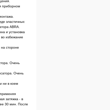
щения.
ом приборном
монтажа.
иде эластичных
атора ABRA.
на и установка
, во избежание
я на стороне
атора. Очень
м ни в коем
 применяя
ая затяжка - в
нее 30 мин. После