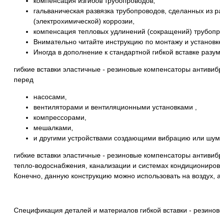
компенсация изгибов трубопроводов,
гальваническая развязка трубопроводов, сделанных из 
(электрохимической) коррозии,
компенсация тепловых удлинений (сокращений) трубопр
Внимательно читайте инструкцию по монтажу и установк
Иногда в дополнение к стандартной гибкой вставке раз
гибкие вставки эластичные - резиновые компенсаторы антиви
перед
насосами,
вентиляторами и вентиляционными установками ,
компрессорами,
мешалками,
и другими устройствами создающими вибрацию или шум
гибкие вставки эластичные - резиновые компенсаторы антиви
тепло-водоснабжения, канализации и системах кондициониров
Конечно, данную конструкцию можно использовать на воздух, аз
Спецификация деталей и материалов гибкой вставки - резино