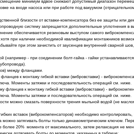
згиб/смещение минимум вдвое снижают допустимый диапазон переме
новке на входе насоса или при работе под вакуумом (отрицательн
ственной близости от вставки-компенсатора без ее защиты или де
убопроводную систему запрещается дополнительные уплотнения в в
инение обеспечивается резиновым выступом самого виброкомпенс
 хотя при наличии необходимой квалификации монтажников возмож
бывайте при этом зачистить от заусенцев внутренний сварной шов
ной (например - при соединении болт-гайка - гайки устанавливаютс
убопровода).
фланцев к монтажу гибкой вставки (вибровставки) - виброкомпенс
юча. Моменты затяжки и последовательность операций см. ниже.
сти можно смазать поверхности трения мыльной водой (не масло
ибких вставок (виброкомпенсаторов) необходимо контролировать,
 можно затягивать болты только динамометрическим ключом. Перв
- не более 20% момента от максимального, затем релаксация не ме
чески дотягивать болты до моментов, указанных в таблице: