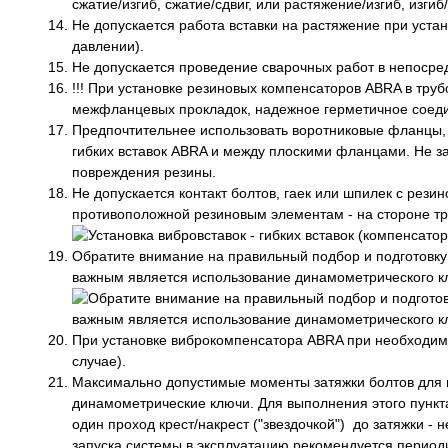
сжатие/изгиб, сжатие/сдвиг, или растяжение/изгиб, и
Не допускается работа вставки на растяжение при уста
давлении).
Не допускается проведение сварочных работ в непосред
!!! При установке резиновых компенсаторов ABRA в тр
межфланцевых прокладок, надежное герметичное соед
Предпочтительнее использовать воротниковые фланцы,
гибких вставок ABRA и между плоскими фланцами. Не за
повреждения резины.
Не допускается контакт болтов, гаек или шпилек с рези
противоположной резиновым элементам - на стороне тр
Обратите внимание на правильный подбор и подготовку 
важным является использование динамометрического кл
При установке виброкомпенсатора ABRA при необходимо
случае).
Максимально допустимые моменты затяжки болтов для г
динамометрические ключи. Для выполнения этого пункта
один проход крест/накрест ("звездочкой") до затяжки 
запуска системы в эксплуатацию рекомендуется периоди