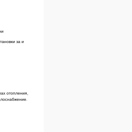
ни
тановки за и
мах отопления,
плоснабжение.