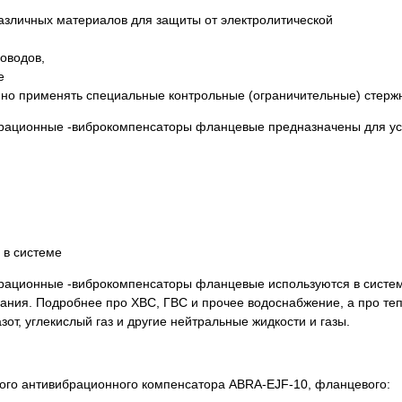
различных материалов для защиты от электролитической
оводов,
е
умно применять специальные контрольные (ограничительные) стерж
брационные -виброкомпенсаторы фланцевые предназначены для ус
 в системе
брационные -виброкомпенсаторы фланцевые используются в систе
ания. Подробнее про ХВС, ГВС и прочее водоснабжение, а про те
от, углекислый газ и другие нейтральные жидкости и газы.
вого антивибрационного компенсатора ABRA-EJF-10, фланцевого: