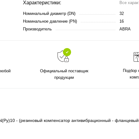
Характеристики:
Все харак
Номинальный диаметр (DN)
32
Номинальное давление (PN)
16
Производитель
ABRA
Подбор 
 любой
Официальный поставщик
комп
продукции
PN(Ру)10 - (резиновый компенсатор антивибрационный - фланцевый