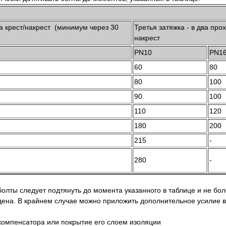
а крест/накрест (минимум через 30
Третья затяжка - в два прох
накрест
PN10
PN1
60
80
80
100
90
100
110
120
180
200
215
-
280
-
болты следует подтянуть до момента указанного в таблице и не бол
ена. В крайнем случае можно приложить дополнительное усилие в
-компенсатора или покрытие его слоем изоляции