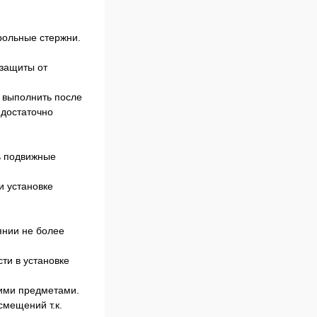
рольные стержни.
 защиты от
о выполнить после
 достаточно
ть подвижные
и установке
янии не более
ти в установке
гими предметами.
смещений т.к.