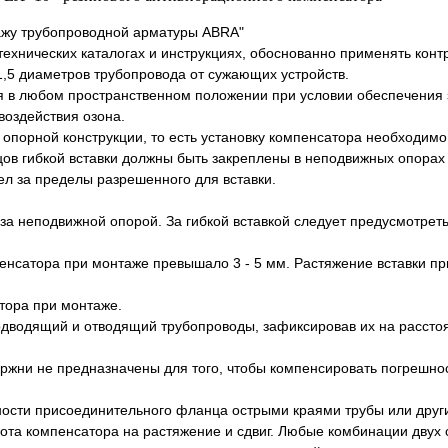
ажу трубопроводной арматуры ABRA"
ехнических каталогах и инструкциях, обоснованно применять конт
,5 диаметров трубопровода от сужающих устройств.
я в любом пространственном положении при условии обеспечения
воздействия озона.
 опорной конструкции, то есть установку компенсатора необходим
цов гибкой вставки должны быть закреплены в неподвижных опорах
ел за пределы разрешенного для вставки.
 за неподвижной опорой. За гибкой вставкой следует предусмотре
енсатора при монтаже превышало 3 - 5 мм. Растяжение вставки пр
тора при монтаже.
дводящий и отводящий трубопроводы, зафиксировав их на рассто
ржни не предназначены для того, чтобы компенсировать погрешнос
ности присоединительного фланца острыми краями трубы или дру
ота компенсатора на растяжение и сдвиг. Любые комбинации двух 