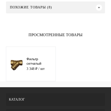
ПОХОЖИЕ ТОВАРЫ (8)
ПРОСМОТРЕННЫЕ ТОВАРЫ
Фильтр
сетчатый
резьбовой
3 348 ₽
/ шт
ABRA-YS-3000-
E040
КАТАЛОГ