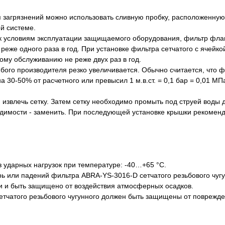
я загрязнений можно использовать сливную пробку, расположенну
й системе.
й к условиям эксплуатации защищаемого оборудования, фильтр фл
реже одного раза в год. При установке фильтра сетчатого с ячейк
му обслуживанию не реже двух раз в год.
бого производителя резко увеличивается. Обычно считается, что 
30-50% от расчетного или превысил 1 м.в.ст. = 0,1 бар = 0,01 МПа
 извлечь сетку. Затем сетку необходимо промыть под струей воды 
одимости - заменить. При последующей установке крышки рекомен
 ударных нагрузок при температуре: -40…+65 °С.
ь или падений фильтра ABRA-YS-3016-D сетчатого резьбового чугу
и и быть защищено от воздействия атмосферных осадков.
етчатого резьбового чугунного должен быть защищены от поврежде