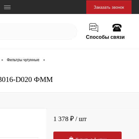
Заказать звонок
Способы связи
•
•
Фильтры чугунные
-3016-D020 ФММ
1 378 ₽
/ шт