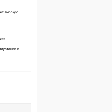
еет высокую
ции
плуатации и