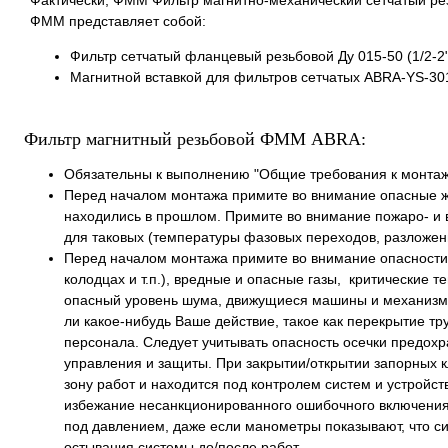
Фактически, ФММ Фильтр магнитно-механический сетчатый резь
ФММ представляет собой:
Фильтр сетчатый фланцевый резьбовой Ду 015-50 (1/2-2
Магнитной вставкой для фильтров сетчатых ABRA-YS-30
Фильтр магнитный резьбовой ФММ ABRA:
Обязательны к выполнению "Общие требования к монта
Перед началом монтажа примите во внимание опасные жидк
находились в прошлом. Примите во внимание пожаро- и в
для таковых (температуры фазовых переходов, разложения
Перед началом монтажа примите во внимание опасности ме
колодцах и т.п.), вредные и опасные газы, критические 
опасный уровень шума, движущиеся машины и механизмы и
ли какое-нибудь Ваше действие, такое как перекрытие т
персонала. Следует учитывать опасность осечки предохр
управления и защиты. При закрытии/открытии запорных к
зону работ и находится под контролем систем и устройст
избежание несанкционированного ошибочного включения 
под давлением, даже если манометры показывают, что с
остывания системы до/после работ.