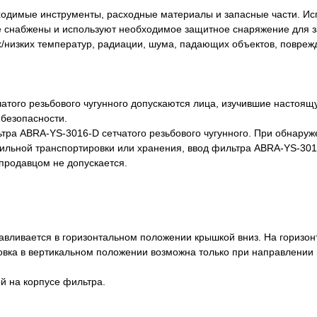
бходимые инструменты, расходные материалы и запасные части. Ис
ие снабжены и используют необходимое защитное снаряжение для 
х/низких температур, радиации, шума, падающих объектов, повреж
чатого резьбового чугунного допускаются лица, изучившие настоя
безопасности.
тра ABRA-YS-3016-D сетчатого резьбового чугунного. При обнаруж
вильной транспортировки или хранения, ввод фильтра ABRA-YS-301
 продавцом не допускается.
навливается в горизонтальном положении крышкой вниз. На горизо
овка в вертикальном положении возможна только при направлении 
й на корпусе фильтра.