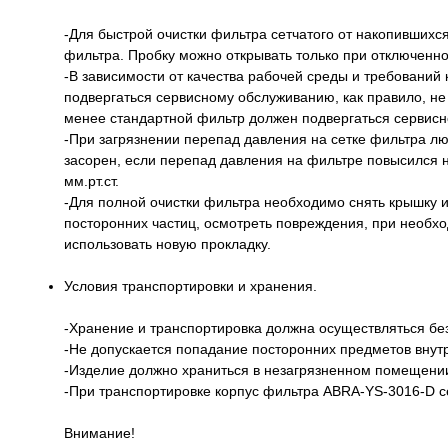
-Для быстрой очистки фильтра сетчатого от накопившихс
фильтра. Пробку можно открывать только при отключенно
-В зависимости от качества рабочей среды и требовани
подвергаться сервисному обслуживанию, как правило, не 
менее стандартной фильтр должен подвергаться сервисно
-При загрязнении перепад давления на сетке фильтра лю
засорен, если перепад давления на фильтре повысился на 
мм.рт.ст.
-Для полной очистки фильтра необходимо снять крышку и
посторонних частиц, осмотреть повреждения, при необх
использовать новую прокладку.
Условия транспортировки и хранения.
-Хранение и транспортировка должна осуществляться без
-Не допускается попадание посторонних предметов внутр
-Изделие должно храниться в незагрязненном помещени
-При транспортировке корпус фильтра ABRA-YS-3016-D с
Внимание!