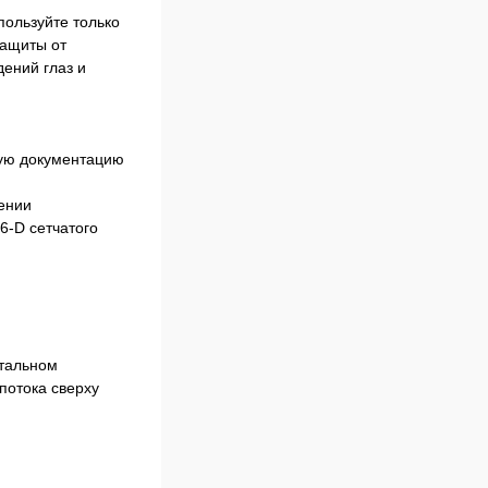
пользуйте только
защиты от
дений глаз и
щую документацию
ении
6-D сетчатого
нтальном
потока сверху