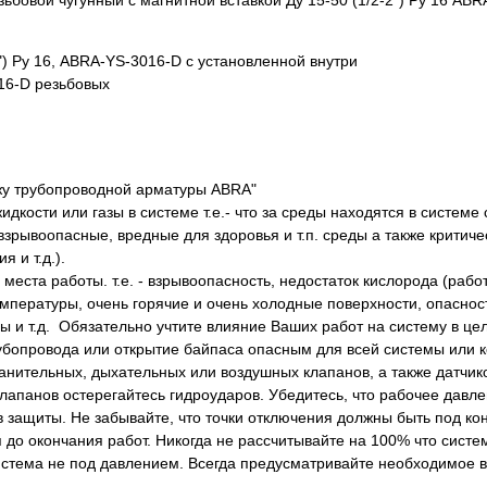
бовой чугунный с магнитной вставкой Ду 15-50 (1/2-2") Ру 16 AB
") Ру 16, ABRA-YS-3016-D с установленной внутри
16-D резьбовых
жу трубопроводной арматуры ABRA"
ости или газы в системе т.е.- что за среды находятся в системе 
зрывоопасные, вредные для здоровья и т.п. среды а также критич
 и т.д.).
ста работы. т.е. - взрывоопасность, недостаток кислорода (работ
температуры, очень горячие и очень холодные поверхности, опаснос
 т.д. Обязательно учтите влияние Ваших работ на систему в цело
рубопровода или открытие байпаса опасным для всей системы или к
анительных, дыхательных или воздушных клапанов, а также датчик
лапанов остерегайтесь гидроударов. Убедитесь, что рабочее давле
в защиты. Не забывайте, что точки отключения должны быть под ко
до окончания работ. Никогда не рассчитывайте на 100% что систе
истема не под давлением. Всегда предусматривайте необходимое 