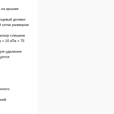
ю на крышке
анцевый должен
ой сетки размером
фильтр слишком
 = 10 кПа = 75
для удаления
дуется
нного.
ний.