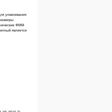
для улавливания
 размеры
анические ФММ
нитный является