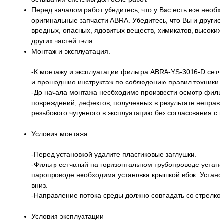
Перед началом работ убедитесь, что у Вас есть все нео
оригинальные запчасти ABRA. Убедитесь, что Вы и друг
вредных, опасных, ядовитых веществ, химикатов, высоки
других частей тела.
Монтаж и эксплуатация.
-К монтажу и эксплуатации фильтра ABRA-YS-3016-D сет
и прошедшие инструктаж по соблюдению правил техники 
-До начала монтажа необходимо произвести осмотр филь
повреждений, дефектов, полученных в результате непра
резьбового чугунного в эксплуатацию без согласования с
Условия монтажа.
-Перед установкой удалите пластиковые заглушки.
-Фильтр сетчатый на горизонтальном трубопроводе уста
паропроводе необходима установка крышкой вбок. Устан
вниз.
-Направление потока среды должно совпадать со стрелко
Условия эксплуатации