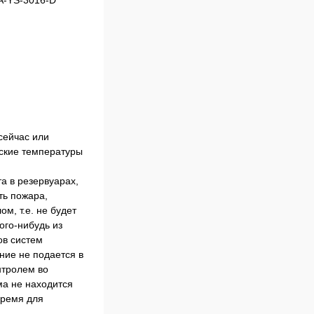
RA-YS-3016-D
сейчас или
еские температуры
а в резервуарах,
ть пожара,
м, т.е. не будет
ого-нибудь из
ов систем
ние не подается в
нтролем во
ма не находится
время для