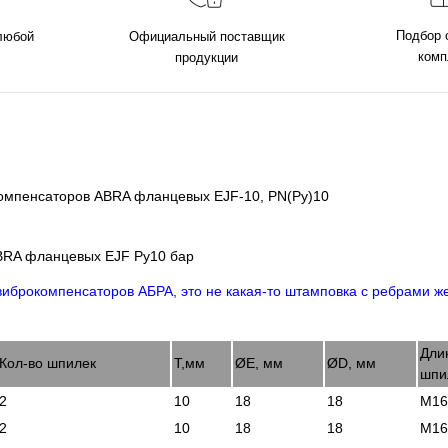
Подбор 
 любой
Официальный поставщик
комп
продукции
 компенсаторов ABRA фланцевых EJF-10, PN(Ру)10
ABRA фланцевых EJF Ру10 бар
Дли
Кол-во шпилек
Т,мм
ØE, мм
ØD, мм
шпи
2
10
18
18
М16
2
10
18
18
М16