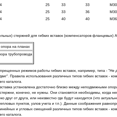
4
25
33
33
М30
4
25
33
36
М30
4
25
40
40
М36
льных) стержней для гибких вставок (компенсаторов фланцевых) 
пора трубопровода
рещенных режимов работы гибких вставок, например, типа - "Не 
виг". Правила использования различных типов гибких вставок - ко
го каталога.
я вставка установлена достаточно близко между неподвижными опо
стержни, конечно, не нужны. Они становятся необходимы, когда 
 друг от друга, или неизвестно где будут находится (что актуальн
тепловых пунктов, узлов учета и т.п.). Данные соображения равноп
линейных и угловых смещений различных типов гибких вставок - ко
го каталога.