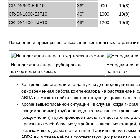
CR-DN900-EJF10
36"
900
10(8)
CR-DN1000-EJF10
40"
1000
10(8)
CR-DN1200-EJF10
48"
1200
10(8)
Пояснения и примеры использования контрольных (ограничите
Неподвижная опора трубопровода
Неподвижная о
на чертежах и схемах
на планах
Контрольные стержни иногда нужны для недопущения зап
одновременная работа компенсатора на растяжение и сд
ABRA вы можете найти в соответствующих разделах наше
Кроме вышеописанной ситуации , в случае, когда гибка
(защемлениями) трубопровода, то никакие контрольные 
(защемления) трубопроводов находятся достаточно далеко
производителей блочных устройств - насосных станций, 
вставкам всех диаметров и типов. Таблицы допустимых 
ABRA вы можете найти в соответствующих разделах наше