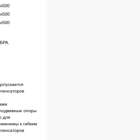
х500
х500
х500
АБРА.
допускается
мпенсаторов
рами
неподвижные опоры
о для
рименимы к гибким
мпенсаторов