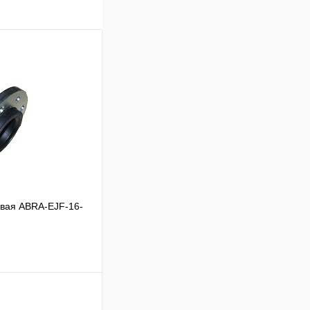
евая ABRA-EJF-16-
ик