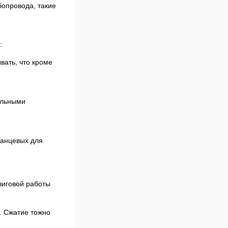
бопровода, такие
:
вать, что кроме
ельными
ланцевых для
виговой работы