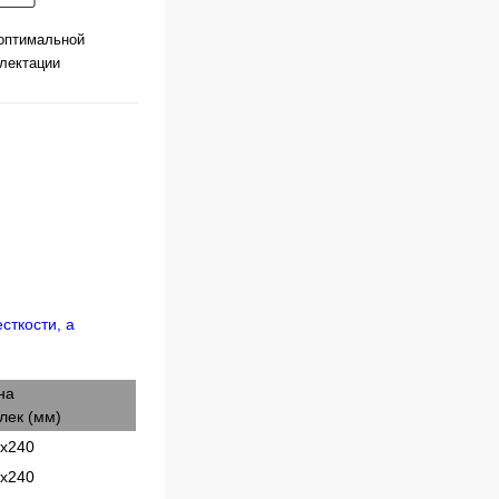
оптимальной
лектации
на
лек (мм)
х240
х240