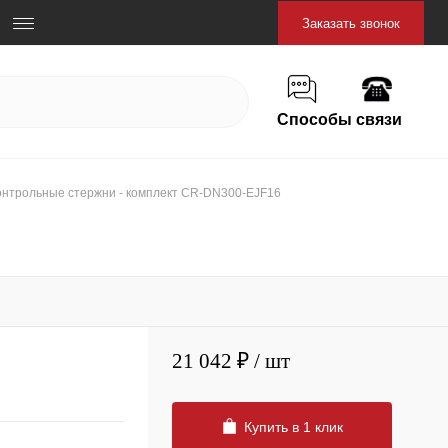
Заказать звонок
Способы связи
онтрольные стержни - комплект CR-DN300-EJF16
21 042 ₽
/ шт
Купить в 1 клик