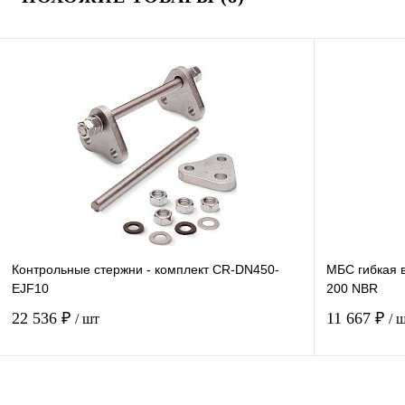
Контрольные стержни - комплект CR-DN450-
МБС гибкая 
EJF10
200 NBR
22 536 ₽
11 667 ₽
/ шт
/ 
Купить в 1 клик