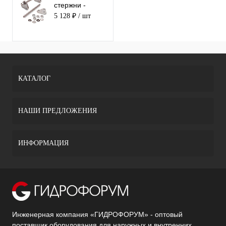
стержни -
комплект CR-
5 128 ₽
/ шт
DN150-EJF10
КАТАЛОГ
НАШИ ПРЕДЛОЖЕНИЯ
ИНФОРМАЦИЯ
Инженерная компания «ГИДРОФОРУМ» - оптовый
поставщик оборудования для наружных и внутренних