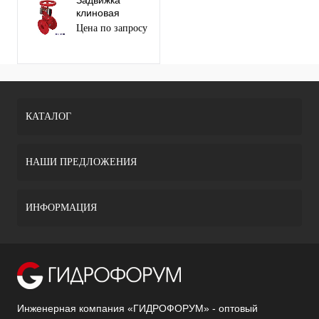
Задвижка
клиновая
фланцевая
Цена по запросу
чугунная с
обрезиненным
клином для
систем
пожаротушения
DENDOR 47GV
КАТАЛОГ
НАШИ ПРЕДЛОЖЕНИЯ
ИНФОРМАЦИЯ
Инженерная компания «ГИДРОФОРУМ» - оптовый