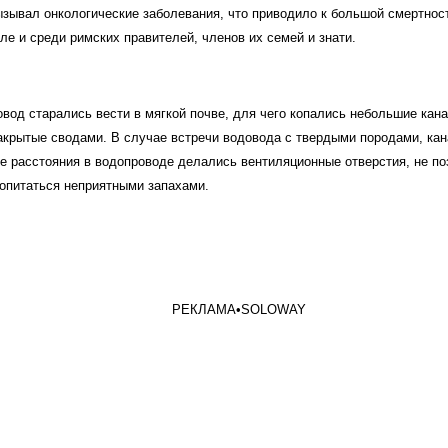
ызывал онкологические заболевания, что приводило к большой смертнос
сле и среди римских правителей, членов их семей и знати.
вод старались вести в мягкой почве, для чего копались небольшие ка
закрытые сводами. В случае встречи водовода с твердыми породами, кан
ые расстояния в водопроводе делались вентиляционные отверстия, не п
ропитаться неприятными запахами.
РЕКЛАМА•
SOLOWAY