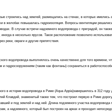
рые строились над землей, размещались на стенах, в которых имелись 
и в желобах повышалась гидроизоляция. Вопросы вентиляции решались 
водах. В случае встречи надземного водопровода с преградой, он такж
 иногда в несколько ярусов. Такое расположение позволило использова
рез реки, овраги и другие препятствия.
кого водопровода выполнялось очень качественно для того времени, чт
м и гидросооружениям (таким как фонтаны) сохраниться в работоспособ
ого в истории водопровода в Риме (Аqua Аррiа)завершилось в 312 году д
пий Клавдий, знаменитый также тем, что построил первую в Риме дорог
гавший и под землей и над ней. Длина подземного участка водопровода 
ам, а надземного, который был построен на арках и проходил непосред