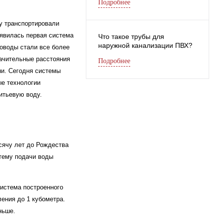
Подробнее
у транспортировали
оявилась первая система
Что такое трубы для
наружной канализации ПВХ?
роводы стали все более
начительные расстояния
Подробнее
ни. Сегодня системы
е технологии
итьевую воду.
сячу лет до Рождества
тему подачи воды
система построенного
ения до 1 кубометра.
ньше.