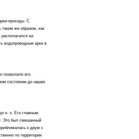
арки-проходы. С
таким же образом, как
е располагался на
ть водопроводные арки в
о позволило его
ном состоянии до наших
о н. э. Его главным
у. Это был смешанный
приближалась к двум с
ственно по территории