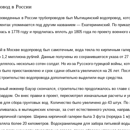
овод в России
роведенных в России трубопроводов был Мытищинский водопровод, кот
ментах упоминается под другим названием — Екатерининский. По приказ
ась в 1778 году и продлилась вплоть до 1805 года по проекту военног
й в Москве водопровод был самотечным, вода текла по кирпичным гале
 1,2 миллиона рублей. Данные получены из сохранившегося указа от 27
елялось несколько сотен солдат. Но из-за Русского-турецкой войны, кот
о было приостановлено и срок сдачи объекта увеличился на 26 лет. После
 строительство водопровода дополнительно выделили еще средства.
авный инженер Бауэр скончался, строительство продолжалось во главе 
рардом. Он внес правки в проект, пересмотрел изначальные расчеты и 
в для сбора грунтовых вод. Количество было увеличено до 43 штук. По
пливалась в мытищинских ключах, за счет естественного уклона, направ
ирпичной галерее. Ширина кирпичной галереи была 3 фута (порядка 1 м
вляла более 20 километров. Водохранилищем для забора питьевой воды