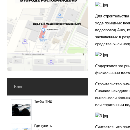
Для строительства
ходе победных вое
водопровод Ашо, ко
захваченных в резу
средства были нап
Содержался же рим
фискальными плате
Строительство рим
Блог
Сначала находили 
выкапывали большо
Труба ПНД
или спрятанным под
Где купить
Считается, что при