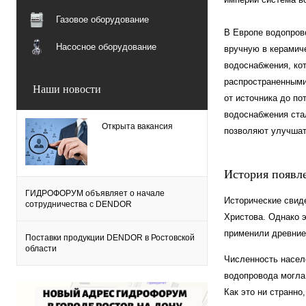
Газовое оборудование
В Европе водопров
Насосное оборудование
вручную в керамиче
водоснабжения, ко
распространенными
Наши новости
от источника до по
водоснабжения ста
Открыта вакансия
позволяют улучшат
История появле
ГИДРОФОРУМ объявляет о начале
Исторические свид
сотрудничества с DENDOR
Христова. Однако 
применили древние
Поставки продукции DENDOR в Ростовской
области
Численность населе
водопровода могла 
Как это ни странно