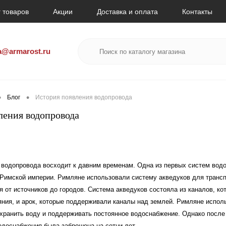
 товаров
Акции
Доставка и оплата
Контакты
a@armarost.ru
•
•
Блог
История появления водопровода
ления водопровода
 водопровода восходит к давним временам. Одна из первых систем вод
 Римской империи. Римляне использовали систему акведуков для транс
 от источников до городов. Система акведуков состояла из каналов, к
яния, и арок, которые поддерживали каналы над землей. Римляне испол
 хранить воду и поддерживать постоянное водоснабжение. Однако после
одоснабжения была заброшена на сотни лет.