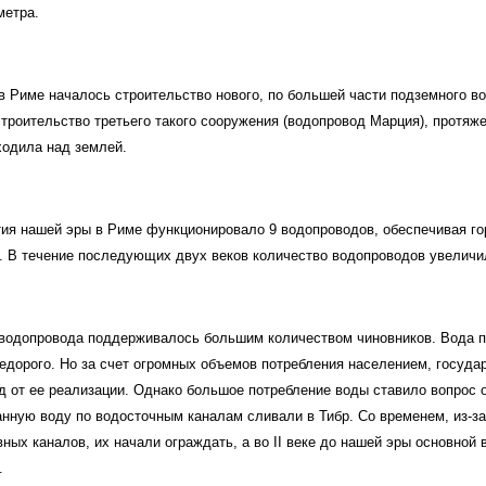
метра.
. в Риме началось строительство нового, по большей части подземного вод
строительство третьего такого сооружения (водопровод Марция), протяж
ходила над землей.
етия нашей эры в Риме функционировало 9 водопроводов, обеспечивая г
и. В течение последующих двух веков количество водопроводов увеличи
водопровода поддерживалось большим количеством чиновников. Вода 
едорого. Но за счет огромных объемов потребления населением, госуда
д от ее реализации. Однако большое потребление воды ставило вопрос 
нную воду по водосточным каналам сливали в Тибр. Со временем, из-за
ных каналов, их начали ограждать, а во II веке до нашей эры основной
.