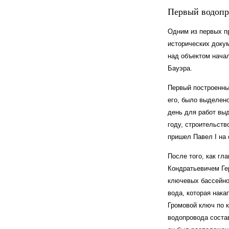
Первый водопр
Одним из первых п
исторических доку
над объектом начал
Бауэра.
Первый построенны
его, было выделено
день для работ выд
году, строительств
пришел Павел I на
После того, как гл
Кондратьевичем Ге
ключевых бассейно
вода, которая нака
Громовой ключ по к
водопровода соста