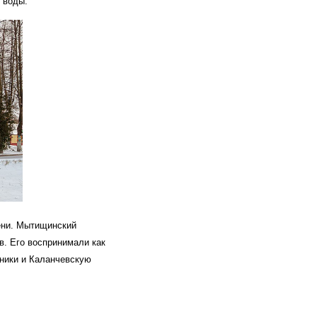
 воды.
ени. Мытищинский
в. Его воспринимали как
ьники и Каланчевскую