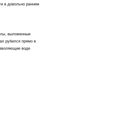
ти в довольно раннем
налы, выложенные
ал рубился прямо в
озволяющие воде