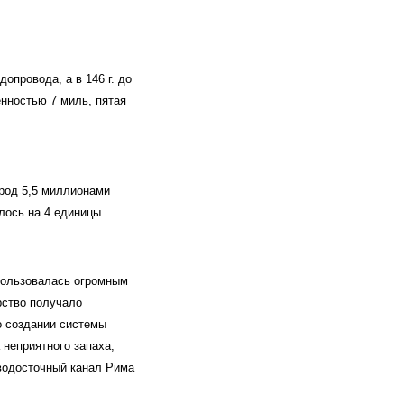
опровода, а в 146 г. до
енностью 7 миль, пятая
ород 5,5 миллионами
лось на 4 единицы.
пользовалась огромным
рство получало
о создании системы
 неприятного запаха,
 водосточный канал Рима