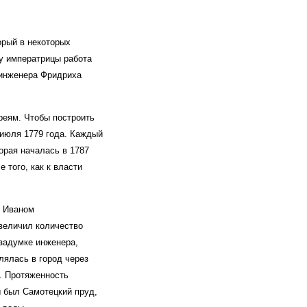
орый в некоторых
у императрицы работа
о инженера Фридриха
реям. Чтобы построить
 июля 1779 года. Каждый
орая началась в 1787
 того, как к власти
с Иваном
увеличил количество
 задумке инженера,
лялась в город через
). Протяженность
 был Самотецкий пруд,