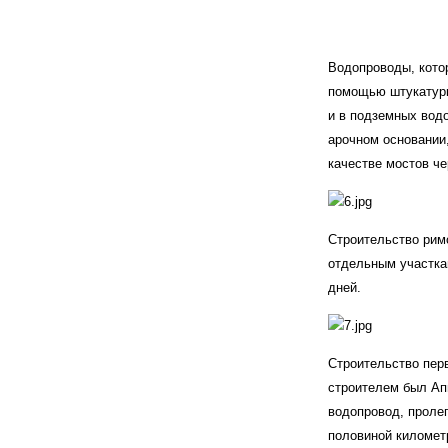
Водопроводы, кото
помощью штукатурк
и в подземных водо
арочном основании,
качестве мостов че
Строительство римс
отдельным участка
дней.
Строительство перв
строителем был Ап
водопровод, проле
половиной километр