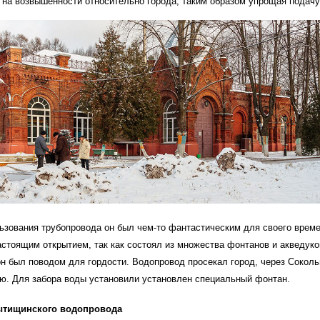
 на возвышенности относительно города, таким образом упрощая подачу
ьзования трубопровода он был чем-то фантастическим для своего врем
стоящим открытием, так как состоял из множества фонтанов и акведуко
он был поводом для гордости. Водопровод просекал город, через Сокол
ю. Для забора воды установили установлен специальный фонтан.
ытищинского водопровода