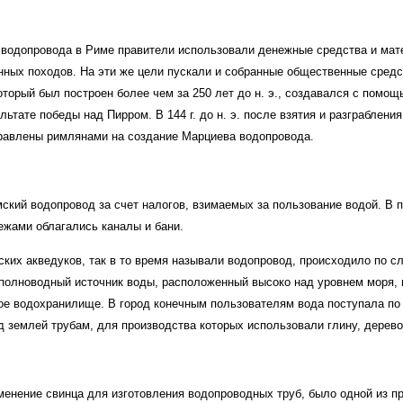
 водопровода в Риме правители использовали денежные средства и мат
нных походов. На эти же цели пускали и собранные общественные средс
торый был построен более чем за 250 лет до н. э., создавался с помощ
льтате победы над Пирром. В 144 г. до н. э. после взятия и разграблен
равлены римлянами на создание Марциева водопровода.
ский водопровод за счет налогов, взимаемых за пользование водой. В 
жами облагались каналы и бани.
ских акведуков, так в то время называли водопровод, происходило по 
полноводный источник воды, расположенный высоко над уровнем моря, в
е водохранилище. В город конечным пользователям вода поступала п
 землей трубам, для производства которых использовали глину, дерево
менение свинца для изготовления водопроводных труб, было одной из п