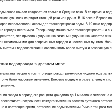
оды снова начали создаваться только в Средние века. В те времена вод
ских кувшинах из рядом стоящей реки или ручья. В 16 веке в Европе п
торая использовала насосы для транспортировки воды. В 19 веке водоп
 в городах всего мира. Теперь воду можно было транспортировать на з
требителя, что привело к улучшению гигиены и улучшению качества жиз
ли незаменимыми для современных городов и населенных пунктов. Новы
ь системы водоснабжения и обеспечивать более чистую и безопасную п
ния водопровода в древнем мире.
етельства говорят о том, что водопровод применялся людьми еще за ты
это не было массовым явлением. Впервые мощную и разветвленную сис
 римляне.
ния города в период его расцвета доходила до 1 миллиона человек, а 
обеспечивать потребности каждого жителя из расчета суточного потребл
, но в настоящее время, потребление воды жителями Рима в три раза ме