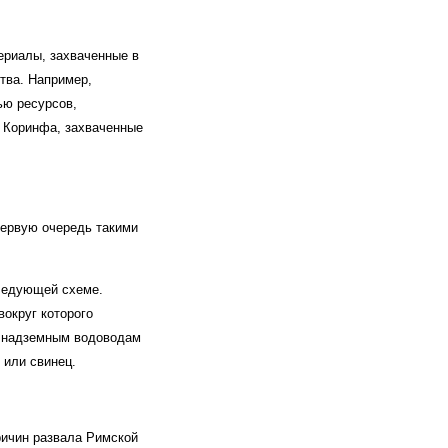
ериалы, захваченные в
тва. Например,
ью ресурсов,
ия Коринфа, захваченные
первую очередь такими
следующей схеме.
округ которого
о надземным водоводам
 или свинец.
ричин развала Римской