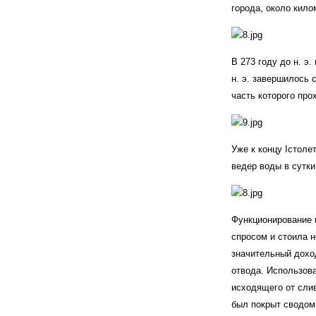
города, около кило
В 273 году до н. э
н. э. завершилось 
часть которого про
Уже к концу Iстол
ведер воды в сутк
Функционирование 
спросом и стоила н
значительный дохо
отвода. Использова
исходящего от слив
был покрыт сводом