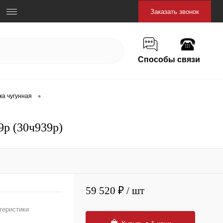
Заказать звонок
Способы связи
•
ка чугунная
9р (30ч939р)
59 520 ₽
/ шт
теристики