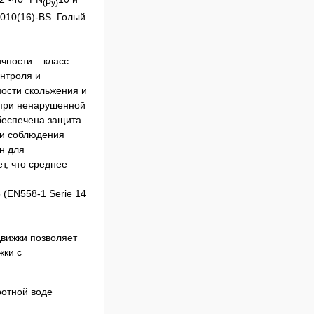
(Ру)
4010(16)-BS. Голый
чности – класс
нтроля и
ости скольжения и
 при ненарушенной
беспечена защита
ии соблюдения
н для
т, что среднее
(EN558-1 Serie 14
движки позволяет
жки с
ротной воде