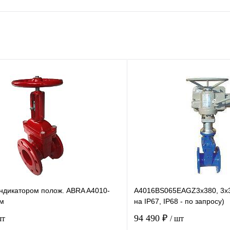
индикатором полож. ABRA A4010-
A4016BS065EAGZ3x380, 3х38
мм
на IP67, IP68 - по запросу)
94 490 ₽
шт
/ шт