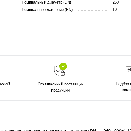
Номинальный диаметр (DN)
250
Номинальное давление (PN)
10
Подбор 
 любой
Официальный поставщик
комп
продукции
уплотняющая клиновая и невыдвижным штоком DN
040-1000=1 1/