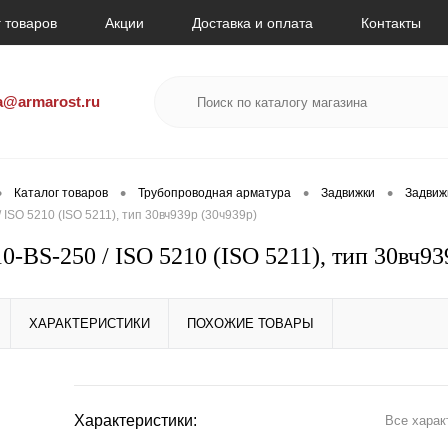
 товаров
Акции
Доставка и оплата
Контакты
a@armarost.ru
•
•
•
•
Каталог товаров
Трубопроводная арматура
Задвижки
Задвиж
ISO 5210 (ISO 5211), тип 30вч939р (30ч939р)
-BS-250 / ISO 5210 (ISO 5211), тип 30вч93
ХАРАКТЕРИСТИКИ
ПОХОЖИЕ ТОВАРЫ
Характеристики:
Все харак