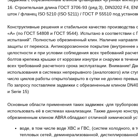
16. Строительная длина ГОСТ 3706-93 (ряд 3), DIN3202 F4, EN5
шток / фланец ISO 5210 (ISO 5211) / ГОСТ Р 55510 под установ
Конструктивные решения и стабильное качество производства 
«А» (по ГОСТ 54808 и ГОСТ 9544). Испытано в соответствии с
испытаний". Полностью обрезиненный клин. Наличие направля
защиты от перекоса. Антикоррозионное покрытие (внутреннее 
целостности и при условии соблюдения всех требований расче
болтов крепежа крышки от коррозии изнутри и снаружи в тече
всех требований расчетного срока эксплуатации. Внимание! Д
использования в системах непрерывного (аналогового) или ступ
число циклов работы открыто/закрыто в сутки не должно превыш
По запросу поставляем задвижки с обрезиненным клином DN40
и Serie 15)
Основные области применения таких задвижек -для трубопрово
использовать её в системах канализации. Также данную констр
обрезиненным клином ABRA обладают отличной химической уст
воде, в том числе воде ХВС и ГВС, (систем холодного, в 
тепловых сетей, деминерализованной, дистиллированной,