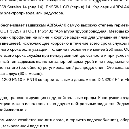
(Ду)
58 Sereies 14 (ряд 14), EN558-1 GR (серия) 14. Код серии ABRA A
ку электропривода или редуктора.
обеспечивает задвижкам ABRA-A40 самую высокую степень гермети
 ГОСТ 33257 и ГОСТ Р 53402 "Арматура трубопроводная. Методы ко
ющих профилей на клине и корпусе задвижки для улучшения плавн
и внешнее), исключающее коррозию в течение всего срока службы
тного срока эксплуатации. Толщина покрытия не менее 250 мкм. О
ние всего срока службы при ненарушенной целостности и при услов
анный тип задвижек является запорной арматурой и не предназначе
енчатого (релейного) регулирования / распределения. Это означае
ать двух (60 в месяц).
-1200 PN10 и PN16 со строительными длинами по DIN3202 F4 и F5 
дов, транспортирующих воду, нейтральные среды. Конструкция за
укцию можно использовать на другие нейтральные жидкости. Задви
ойчивостью к:
том числе хозяйственно-питьевого, и горячего водоснабжения), обо
 газированной воде и т.п.