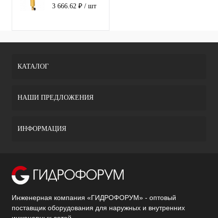
манометром
3 666.62 ₽
/ шт
метал. корпус
3/4"
КАТАЛОГ
НАШИ ПРЕДЛОЖЕНИЯ
ИНФОРМАЦИЯ
Инженерная компания «ГИДРОФОРУМ» - оптовый
поставщик оборудования для наружных и внутренних