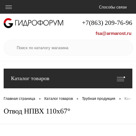
Способы связи
+7(863) 209-76-96
fsa@armarost.ru
Каталог товаров
•
•
•
Главная страница
Каталог товаров
Трубная продукция
Канал
Отвод НПВХ 110х67°