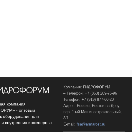
Компания: ГИДРОФОРУМ
– Телефон: +7 (863) 209-76-96
Телефон: +7 (919) 877-60-20
ая компания
Адрес: Россия, Ростов-на-Дону,
ОРУМ» - оптовый
пер. 1-ый Машиностроительный,
к оборудования для
8/1
 и внутренних инженерных
E-mail:
fsa@armarost.ru