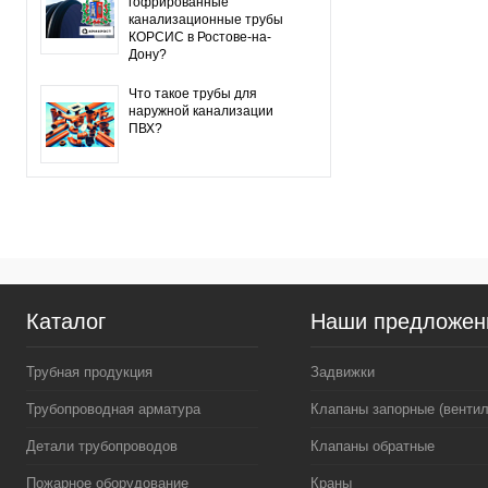
гофрированные
канализационные трубы
КОРСИС в Ростове-на-
Дону?
Что такое трубы для
наружной канализации
ПВХ?
Каталог
Наши предложен
Трубная продукция
Задвижки
Трубопроводная арматура
Клапаны запорные (вентил
Детали трубопроводов
Клапаны обратные
Пожарное оборудование
Краны