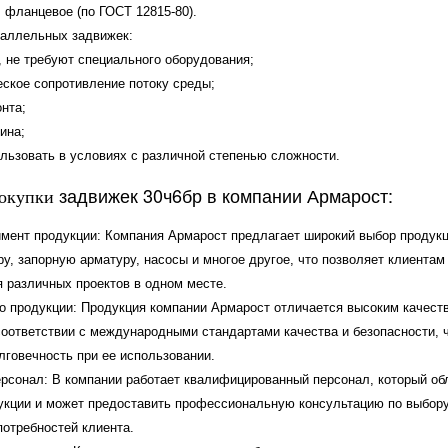
 фланцевое (по ГОСТ 12815-80).
аллельных задвижек:
, не требуют специального оборудования;
еское сопротивление потоку среды;
нта;
ина;
льзовать в условиях с различной степенью сложности.
задвижек 30ч6бр в компании Армарост:
покупки
мент продукции: Компания Армарост предлагает широкий выбор продукц
ру, запорную арматуру, насосы и многое другое, что позволяет клиентам
 различных проектов в одном месте.
о продукции: Продукция компании Армарост отличается высоким качество
соответствии с международными стандартами качества и безопасности, ч
лговечность при ее использовании.
рсонал: В компании работает квалифицированный персонал, который об
укции и может предоставить профессиональную консультацию по выбору
потребностей клиента.