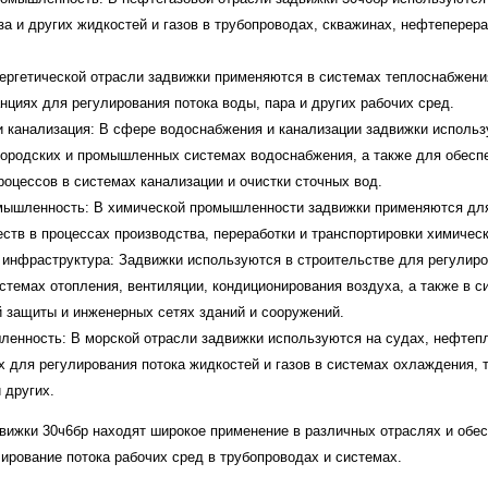
аза и других жидкостей и газов в трубопроводах, скважинах, нефтепере
нергетической отрасли задвижки применяются в системах теплоснабжения
нциях для регулирования потока воды, пара и других рабочих сред.
 канализация: В сфере водоснабжения и канализации задвижки исполь
городских и промышленных системах водоснабжения, а также для обесп
роцессов в системах канализации и очистки сточных вод.
мышленность: В химической промышленности задвижки применяются для
ств в процессах производства, переработки и транспортировки химическ
 инфраструктура: Задвижки используются в строительстве для регулиро
истемах отопления, вентиляции, кондиционирования воздуха, а также в с
 защиты и инженерных сетях зданий и сооружений.
енность: В морской отрасли задвижки используются на судах, нефтеп
х для регулирования потока жидкостей и газов в системах охлаждения, 
 других.
движки 30ч6бр находят широкое применение в различных отраслях и обе
ирование потока рабочих сред в трубопроводах и системах.