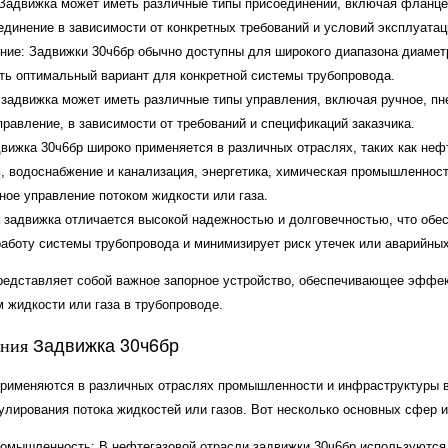
Задвижка может иметь различные типы присоединений, включая фланце
единение в зависимости от конкретных требований и условий эксплуатац
ние: Задвижки 30ч6бр обычно доступны для широкого диапазона диаметр
ть оптимальный вариант для конкретной системы трубопровода.
 задвижка может иметь различные типы управления, включая ручное, пн
правление, в зависимости от требований и спецификаций заказчика.
вижка 30ч6бр широко применяется в различных отраслях, таких как неф
 водоснабжение и канализация, энергетика, химическая промышленность
ное управление потоком жидкости или газа.
 задвижка отличается высокой надежностью и долговечностью, что обе
аботу системы трубопровода и минимизирует риск утечек или аварийных
редставляет собой важное запорное устройство, обеспечивающее эффек
 жидкости или газа в трубопроводе.
Задвижка 30ч6бр
ения
рименяются в различных отраслях промышленности и инфраструктуры в
улирования потока жидкостей или газов. Вот несколько основных сфер 
омышленность: В нефтегазовой отрасли задвижки 30ч6бр используются