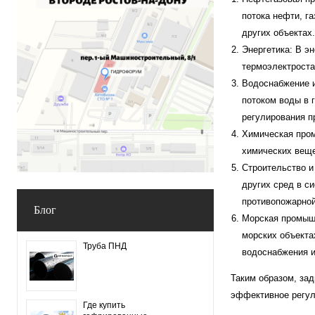
потока нефти, г
других объектах.
Энергетика: В э
термоэлектроста
Водоснабжение и
потоком воды в 
регулирования п
Химическая про
химических веще
Строительство и
других сред в с
противопожарной
Блог
Морская промышл
морских объекта
Труба ПНД
водоснабжения и
Таким образом, за
эффективное регул
Где купить