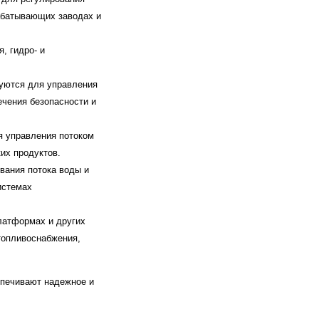
рабатывающих заводах и
, гидро- и
зуются для управления
ечения безопасности и
 управления потоком
их продуктов.
вания потока воды и
истемах
латформах и других
топливоснабжения,
спечивают надежное и