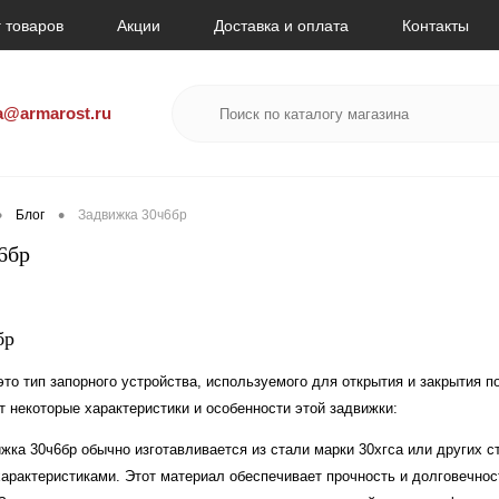
 товаров
Акции
Доставка и оплата
Контакты
a@armarost.ru
•
•
Блог
Задвижка 30ч6бр
6бр
бр
это тип запорного устройства, используемого для открытия и закрытия п
т некоторые характеристики и особенности этой задвижки:
жка 30ч6бр обычно изготавливается из стали марки 30хгса или других с
арактеристиками. Этот материал обеспечивает прочность и долговечнос