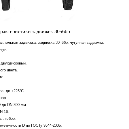
арактеристики задвижек 30ч6бр
аллельная задвижка, задвижка 30ч6бр, чугунная задвижка.
гун.
 двухдисковый.
ого цвета.
к.
.
а: до +225°С.
пар.
0 до DN 300 мм.
N 16.
а: любое.
рметичности D по ГОСТу 9544-2005.