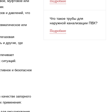
вое, муфтовое или
Подробнее
ии.
ов и давлений, что
Что такое трубы для
наружной канализации ПВХ?
евматическое или
Подробнее
тегазовая
 и другие, где
спечивает
 ситуаций.
тивное и безопасное
 качестве запорного
их применения:
 для регулирования