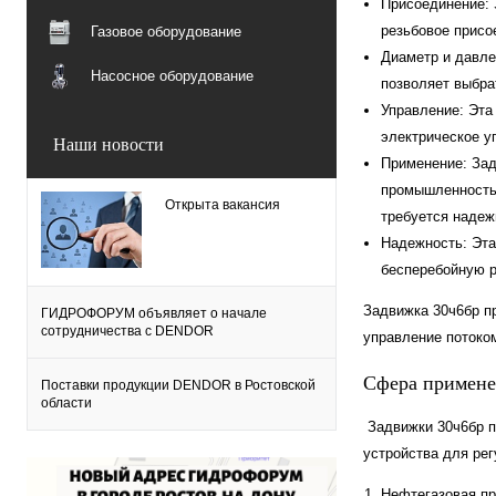
Присоединение: 
резьбовое присо
Газовое оборудование
Диаметр и давле
Насосное оборудование
позволяет выбра
Управление: Эта
электрическое у
Наши новости
Применение: Зад
промышленность,
Открыта вакансия
требуется надеж
Надежность: Эта
бесперебойную р
Задвижка 30ч6бр п
ГИДРОФОРУМ объявляет о начале
сотрудничества с DENDOR
управление потоком
Сфера примен
Поставки продукции DENDOR в Ростовской
области
Задвижки 30ч6бр п
устройства для рег
Нефтегазовая пр