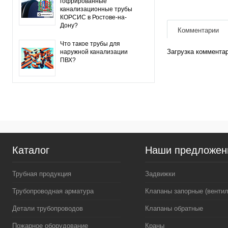
гофрированные
канализационные трубы
КОРСИС в Ростове-на-
Дону?
Комментарии
Что такое трубы для
Загрузка комментар
наружной канализации
ПВХ?
Каталог
Наши предложен
Трубная продукция
Задвижки
Трубопроводная арматура
Клапаны запорные (вентил
Детали трубопроводов
Клапаны обратные
Пожарное оборудование
Краны