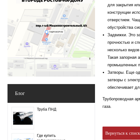
для закрытия ил
конструкции исп
отверстием. Чащ
обустройства си
Задвижки. Это з
прочностью и сп
несколько видов
Такая запорная 
промышленных п
Затворы. Еще од
затворы с элект
обеспечивает дл
Блог
Трубопроводная ар
газа.
Труба ПНД
Вернуться к спис
Где купить