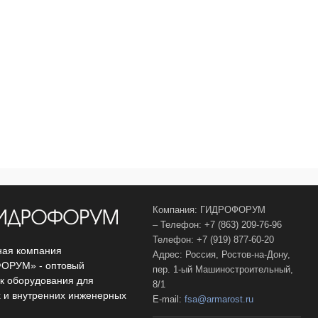
Компания: ГИДРОФОРУМ
– Телефон: +7 (863) 209-76-96
Телефон: +7 (919) 877-60-20
ая компания
Адрес: Россия, Ростов-на-Дону,
ОРУМ» - оптовый
пер. 1-ый Машиностроительный,
к оборудования для
8/1
 и внутренних инженерных
E-mail:
fsa@armarost.ru