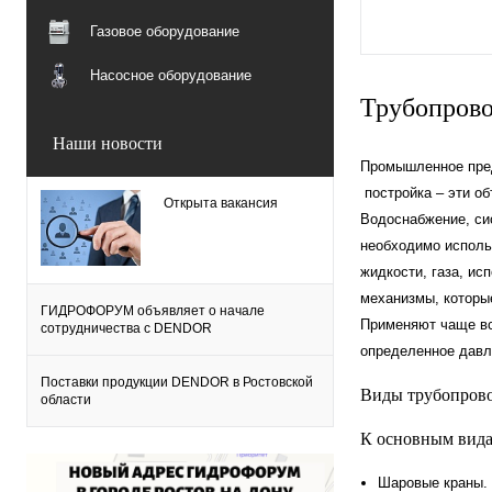
Газовое оборудование
Насосное оборудование
Трубопрово
Наши новости
Промышленное пред
постройка – эти о
Открыта вакансия
Водоснабжение, сис
необходимо исполь
жидкости, газа, и
механизмы, которые
ГИДРОФОРУМ объявляет о начале
Применяют чаще вс
сотрудничества с DENDOR
определенное давл
Поставки продукции DENDOR в Ростовской
Виды трубопрово
области
К основным вида
Шаровые краны.