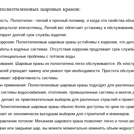
полиэтиленовых шаровых кранов:
ость: Полиэтилен - легкий и прочный полимер, и когда эти свойства объ
 результат впечатляющ. Легкий вес облегчает установку и обслуживание,
тирует долгий срок службы изделия.
коррозии: Полиэтиленовые шаровые краны устойчивы к коррозии, что де
боты в водяных системах. Отсутствие коррозии продлевает срок службы
отенциальные проблемы с потоком воды.
ивания: Шаровые краны из полиэтилена легко обслуживаются. Их конс
алей упрощает замену или ремонт при необходимости. Простота обслуж
чивает эффективность системы.
он применения: Полиэтиленовые шаровые краны подходят для различны
 системы водоснабжения, отопления, промышленные системы и многое д
 делает их привлекательным выбором для различных отраслей и проект
Полиэтиленовые шаровые краны обычно более доступны по цене по срав
лает их экономически выгодным выбором для строителей и инженеров.
авление потоком: Механизм шарового крана позволяет легко и точно ре
вая или закрывая шар, вы можете моментально изменять объем жидкост