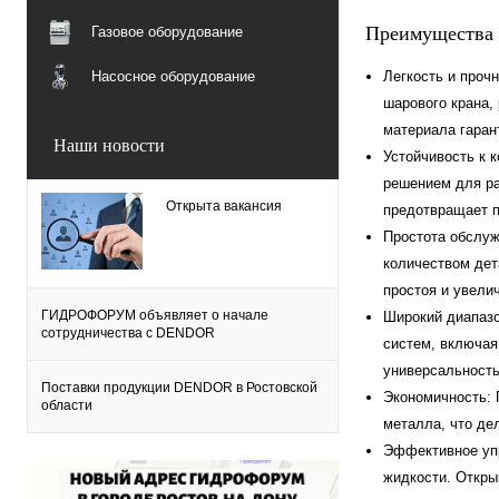
Преимущества 
Газовое оборудование
Насосное оборудование
Легкость и прочн
шарового крана,
материала гаран
Наши новости
Устойчивость к 
решением для ра
Открыта вакансия
предотвращает п
Простота обслуж
количеством дет
простоя и увели
ГИДРОФОРУМ объявляет о начале
Широкий диапаз
сотрудничества с DENDOR
систем, включая
универсальность
Поставки продукции DENDOR в Ростовской
Экономичность: 
области
металла, что де
Эффективное упр
жидкости. Откры