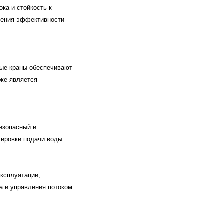
ка и стойкость к
чения эффективности
ые краны обеспечивают
кже является
езопасный и
ировки подачи воды.
ксплуатации,
а и управления потоком