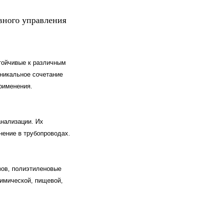
вного управления
тойчивые к различным
никальное сочетание
рименения.
нализации. Их
нение в трубопроводах.
зов, полиэтиленовые
имической, пищевой,