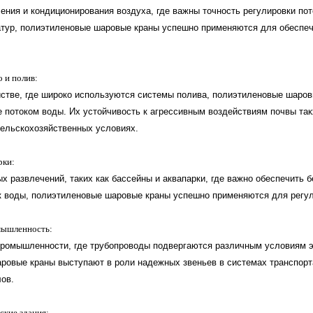
ия и кондиционирования воздуха, где важны точность регулировки пото
тур, полиэтиленовые шаровые краны успешно применяются для обеспе
о и полив:
тве, где широко используются системы полива, полиэтиленовые шаров
е потоком воды. Их устойчивость к агрессивным воздействиям почвы та
ельскохозяйственных условиях.
рки:
 развлечений, таких как бассейны и аквапарки, где важно обеспечить б
 воды, полиэтиленовые шаровые краны успешно применяются для регул
мышленность:
омышленности, где трубопроводы подвергаются различным условиям э
ровые краны выступают в роли надежных звеньев в системах транспорт
ов.
ские здания: