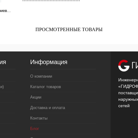
иев...
ПРОСМОТРЕННЫЕ ТОВАРЫ
ия
Информация
О компании
Инженерн
«ГИДРОФ
и)
Каталог товаров
поставщи
Акции
наружных
сетей
Доставка и оплата
Контакты
Блог