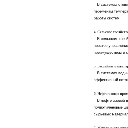
В системах отоплен
переменам темпера
работы систем.
4. Сельское хозяйств
В сельском хозяйс
простое управлени
преимуществом в с
5. Бассейны и аквапа
В системах водных
эффективный поток
6. Нефтегазовая про
В нефтегазовой пр
полиэтиленовые ша
сырьевых материал
7. Жилые и коммерче