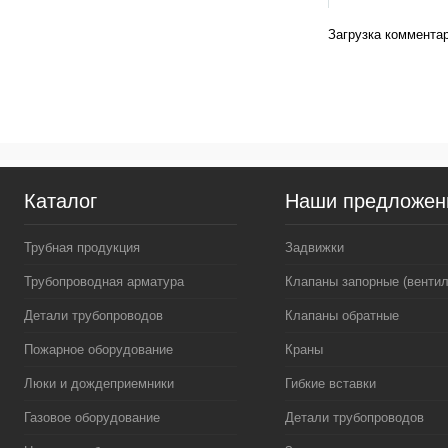
Загрузка комментар
Каталог
Наши предложен
Трубная продукция
Задвижки
Трубопроводная арматура
Клапаны запорные (вентил
Детали трубопроводов
Клапаны обратные
Пожарное оборудование
Краны
Люки и дождеприемники
Гибкие вставки
Газовое оборудование
Детали трубопроводов