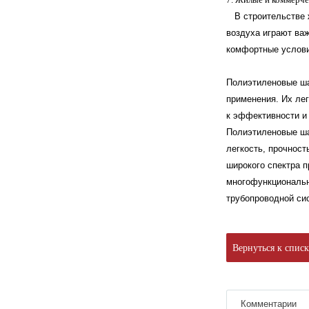
В строительстве ж
воздуха играют ва
комфортные услови
Полиэтиленовые ша
применения. Их лег
к эффективности и
Полиэтиленовые ша
легкость, прочност
широкого спектра п
многофункциональн
трубопроводной си
Вернуться к спис
Комментарии