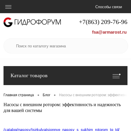
Способы связи
+7(863) 209-76-96
fsa@armarost.ru
Каталог товаров
•
•
Главная страница
Блог
Насосы c внешним ротором: эффективност
Насосы c внешним ротором: эффективность и надежность
для вашей системы
/catalog/nasosy/tsirkulyatsionnye_nasosy_s_sukhim_rotorom_tg_td/