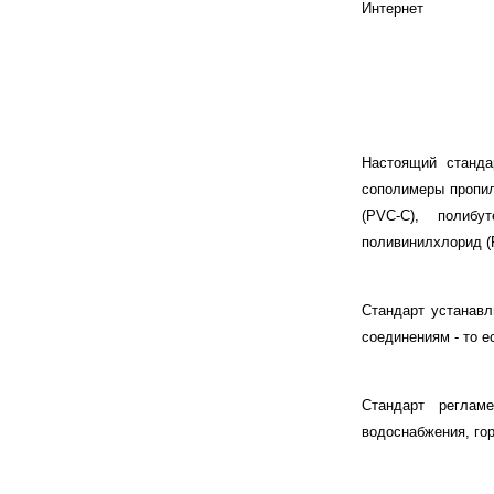
Интернет
Настоящий станда
сополимеры пропил
(PVC-C), полибу
поливинилхлорид (P
Стандарт устанавл
соединениям - то е
Стандарт реглам
водоснабжения, го