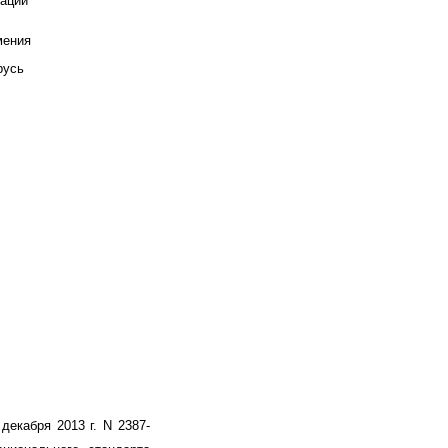
зации
мения
русь
декабря 2013 г. N 2387-