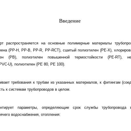
Введение
рт распространяется на основные полимерные материалы трубопро
ена (РР-Н, РР-В, PP-R, PP-RCT), сшитый полиэтилен (РЕ-Х), хлориро
тен (РВ), полиэтилен повышенной термостойкости (PE-RT), н
VC-U), полиэтилен (РЕ 80, РЕ 100).
ивает требования к трубам из указанных материалов, к фитингам (сое
сть к системам трубопроводов в целом.
ентирует параметры, определяющие срок службы трубопровода 
рячего водоснабжения, отопления: