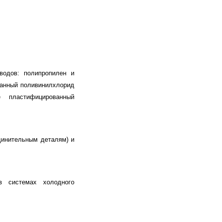
водов: полипропилен и
ванный поливинилхлорид
е пластифицированный
динительным деталям) и
в системах холодного