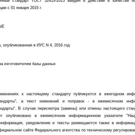
енный стандарт ГОСТ 32415-2013 введен в действие в качестве на
ии с 01 января 2015 г.
ЫЕ
, опубликованная в ИУС N 4, 2016 год
 изготовителем базы данных
менениях к настоящему стандарту публикуется в ежегодном инф
тандарты", а текст изменений и поправок - в ежемесячном инфо
ндарты". В случае пересмотра (замены) или отмены настоящего ста
ет опубликовано в ежемесячном информационном указателе "Наци
информация, уведомление и тексты размещаются также в информац
официальном сайте Федерального агентства по техническому регулирова