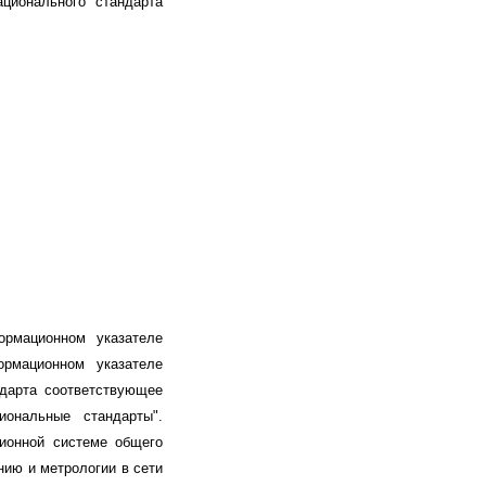
ционального стандарта
ормационном указателе
рмационном указателе
ндарта соответствующее
ональные стандарты".
ионной системе общего
нию и метрологии в сети