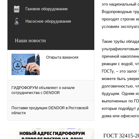
это национальный 
Газовое оборудование
Водопроводные тру
проходят строгие и
Насосное оборудование
условиях эксплуат
Наши новости
Такие трубы облад
ультрафиолетовым 
причиной накоплен
Открыта вакансия
реакции с водой, ч
ГОСТу, – это залог
можете быть увере
долговечностью, чт
ГИДРОФОРУМ объявляет о начале
сотрудничества с DENDOR
будущем. Одним из
выполненных по ГО
Поставки продукции DENDOR в Ростовской
которые подойдут 
области
дома или офисного
ГОСТ 32415