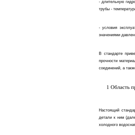
- длительную гидр
трубы - температур
- условия эксплуа
значениями давлен
В стандарте прив
прочности материа
соединений, а такж
1 Область п
Настоящий стандар
детали к ним (дал
холодного водосна