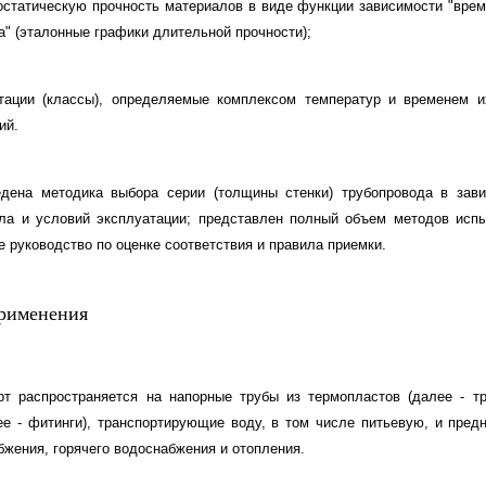
остатическую прочность материалов в виде функции зависимости "врем
а" (эталонные графики длительной прочности);
тации (классы), определяемые комплексом температур и временем и
ий.
едена методика выбора серии (толщины стенки) трубопровода в зав
ла и условий эксплуатации; представлен полный объем методов испы
е руководство по оценке соответствия и правила приемки.
рименения
т распространяется на напорные трубы из термопластов (далее - т
ее - фитинги), транспортирующие воду, в том числе питьевую, и пред
бжения, горячего водоснабжения и отопления.