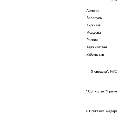
316
Армения
Беларусь
Киргизия
Молдова
Россия
Таджикистан
Узбекистан
(Поправка*. ИУС N
_________________
* См. ярлык "При
4 Приказом Федера