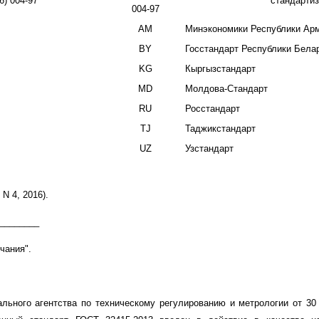
6) 004-97
стандарти
004-97
AM
Минэкономики Республики Ар
BY
Госстандарт Республики Бела
KG
Кыргызстандарт
MD
Молдова-Стандарт
RU
Росстандарт
TJ
Таджикстандарт
UZ
Узстандарт
 4, 2016).
________
мечания".
льного агентства по техническому регулированию и метрологии от 30 