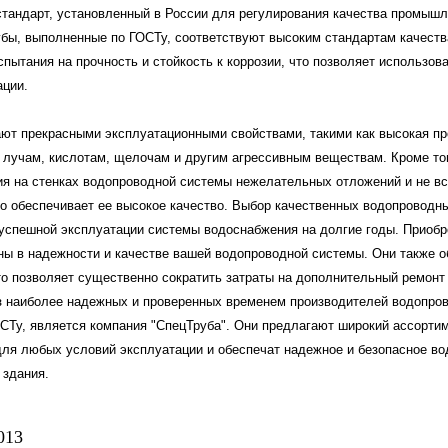
стандарт, установленный в России для регулирования качества промышл
бы, выполненные по ГОСТу, соответствуют высоким стандартам качества
спытания на прочность и стойкость к коррозии, что позволяет использов
ации.
ают прекрасными эксплуатационными свойствами, такими как высокая про
лучам, кислотам, щелочам и другим агрессивным веществам. Кроме тог
ия на стенках водопроводной системы нежелательных отложений и не в
то обеспечивает ее высокое качество. Выбор качественных водопроводн
 успешной эксплуатации системы водоснабжения на долгие годы. Приобр
ны в надежности и качестве вашей водопроводной системы. Они также 
о позволяет существенно сократить затраты на дополнительный ремонт 
 наиболее надежных и проверенных временем производителей водопров
СТу, является компания "СпецТруба". Они предлагают широкий ассортим
для любых условий эксплуатации и обеспечат надежное и безопасное в
 здания.
-2013