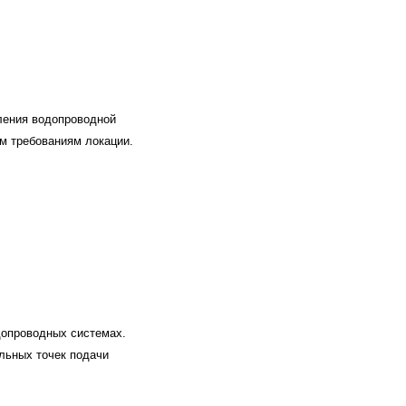
ления водопроводной
ым требованиям локации.
допроводных системах.
льных точек подачи