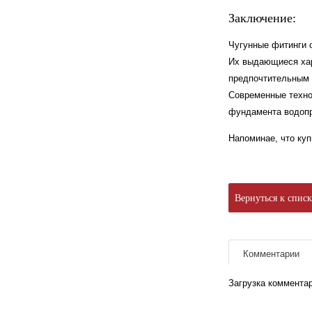
Заключение:
Чугунные фитинги 
Их выдающиеся хара
предпочтительным 
Современные техно
фундамента водоп
Напоминае, что ку
Вернуться к спис
Комментарии
Загрузка комментар