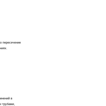
мо пересечение
ниях.
инений в
и трубами,