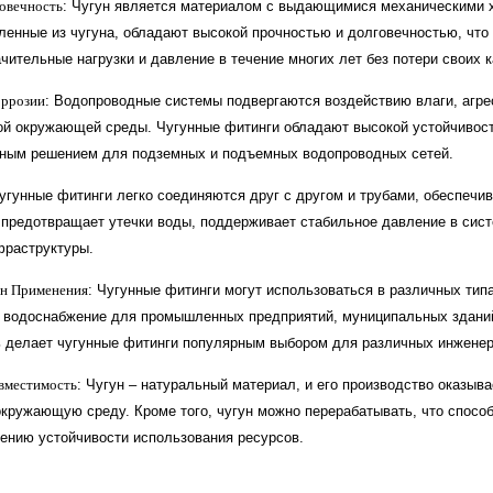
овечность
: Чугун является материалом с выдающимися механическими 
вленные из чугуна, обладают высокой прочностью и долговечностью, что
чительные нагрузки и давление в течение многих лет без потери своих к
оррозии
: Водопроводные системы подвергаются воздействию влаги, агр
ой окружающей среды. Чугунные фитинги обладают высокой устойчивост
жным решением для подземных и подъемных водопроводных сетей.
Чугунные фитинги легко соединяются друг с другом и трубами, обеспечи
 предотвращает утечки воды, поддерживает стабильное давление в сист
фраструктуры.
н Применения
: Чугунные фитинги могут использоваться в различных ти
 водоснабжение для промышленных предприятий, муниципальных зданий
 делает чугунные фитинги популярным выбором для различных инженер
вместимость
: Чугун – натуральный материал, и его производство оказыв
окружающую среду. Кроме того, чугун можно перерабатывать, что спосо
ению устойчивости использования ресурсов.