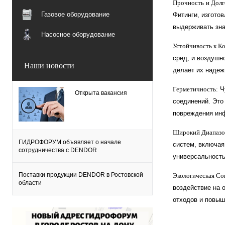
Прочность
и Долг
Газовое оборудование
Фитинги, изгото
выдерживать зна
Насосное оборудование
Устойчивость к К
сред, и воздушн
Наши новости
делает их наде
Герметичность
: 
Открыта вакансия
соединений. Это
повреждения ин
Широкий Диапазо
ГИДРОФОРУМ объявляет о начале
систем, включая
сотрудничества с DENDOR
универсальность
Поставки продукции DENDOR в Ростовской
Экологическая Со
области
воздействие на 
отходов и повыш