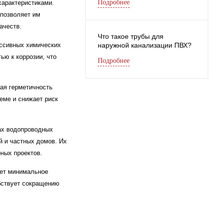
Подробнее
характеристиками.
 позволяет им
ачеств.
Что такое трубы для
ессивных химических
наружной канализации ПВХ?
ью к коррозии, что
Подробнее
вая герметичность
еме и снижает риск
пах водопроводных
 и частных домов. Их
ных проектов.
ает минимальное
бствует сокращению